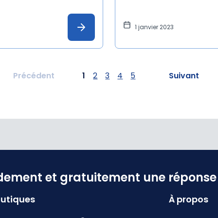
1 janvier 2023
Précédent
1
2
3
4
5
Suivant
dement et gratuitement une réponse f
utiques
À propos