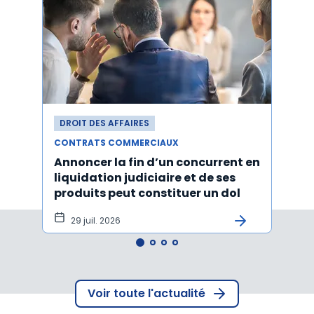
DROIT DES AFFAIRES
DROI
CONTRATS COMMERCIAUX
CONT
Annoncer la fin d’un concurrent en
La c
liquidation judiciaire et de ses
somm
produits peut constituer un dol
condi
tran
29 juil. 2026
27 
Voir toute l'actualité