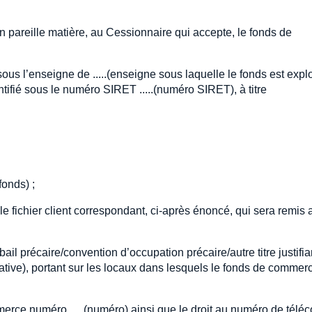
en pareille matière, au Cessionnaire qui accepte, le fonds de
ous l’enseigne de .....(enseigne sous laquelle le fonds est explo
dentifié sous le numéro SIRET .....(numéro SIRET), à titre
fonds) ;
 le fichier client correspondant, ci-après énoncé, qui sera remis 
l/bail précaire/convention d’occupation précaire/autre titre justifi
ative), portant sur les locaux dans lesquels le fonds de commer
erce numéro .....(numéro) ainsi que le droit au numéro de téléc