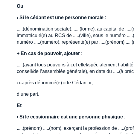
Ou
›
Si le cédant est une personne morale :
.....(dénomination sociale), .....(forme), au capital de .....(
immatriculé(e) au RCS de .....(ville), sous le numéro ..
numéro .....(numéro), représenté(e) par .....(prénom) .....(n
+
En cas de pouvoir, ajouter :
.....(ayant tous pouvoirs à cet effet/spécialement habilité
conseil/de l’assemblée générale), en date du .....(à préci
ci-après dénommé(e) « le Cédant »,
d’une part,
Et
›
Si le cessionnaire est une personne physique :
.....(prénom) .....(nom), exerçant la profession de .....(p