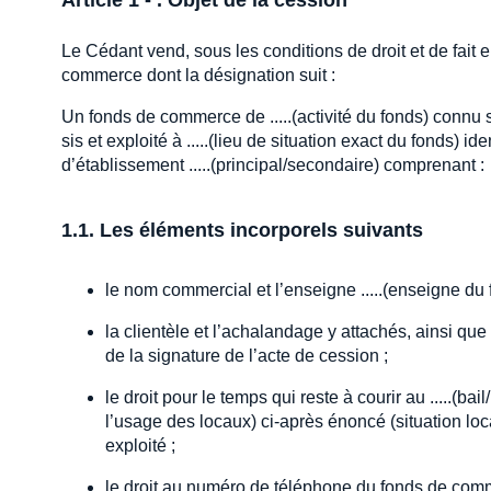
Article 1 - . Objet de la cession
Le Cédant vend, sous les conditions de droit et de fait 
commerce dont la désignation suit :
Un fonds de commerce de .....(activité du fonds) connu s
sis et exploité à .....(lieu de situation exact du fonds) i
d’établissement .....(principal/secondaire) comprenant :
1.1. Les éléments incorporels suivants
le nom commercial et l’enseigne .....(enseigne du 
la clientèle et l’achalandage y attachés, ainsi que
de la signature de l’acte de cession ;
le droit pour le temps qui reste à courir au .....(bai
l’usage des locaux) ci-après énoncé (situation loc
exploité ;
le droit au numéro de téléphone du fonds de comm