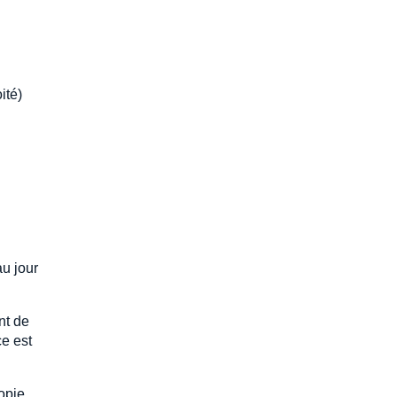
ité)
au jour
ant de
ce est
opie