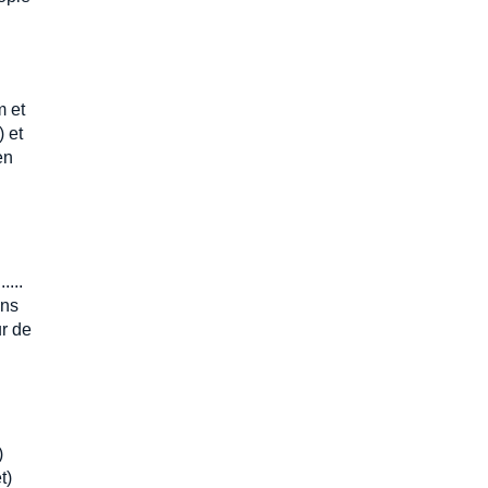
m et
) et
en
....
ans
ur de
)
t)