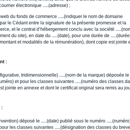
ourrier électronique .....(adresse) ;
net web du fonds de commerce .....(indiquer le nom de domaine
é par le Cédant entre la signature de la présente promesse et la
erce, et le contrat d’hébergement conclu avec la société .....(no
nt du site), en date du .....(date), pour une durée de .....(durée
(montant et modalités de la rémunération), dont copie est jointe 
nt :
igurative, tridimensionnelle) .....(nom de la marque) déposée le .
(numéro) et pour les classes suivantes .....(numéro des classes d
t jointe en annexe et dont le certificat original sera remis au jo
 :
l’invention) déposé le .....(date) publié sous le numéro .....(numéro
 pour les classes suivantes .....(désignation des classes du breve