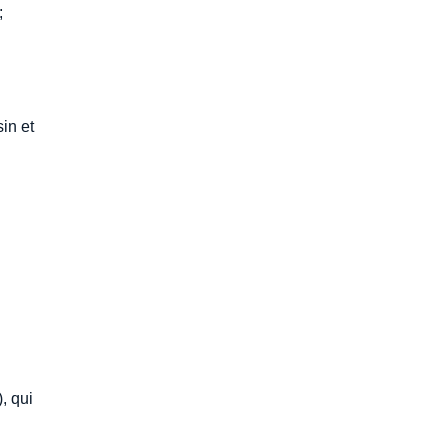
;
in et
, qui