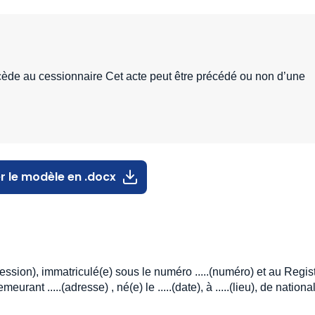
 cède au cessionnaire Cet acte peut être précédé ou non d’une
r le modèle en .docx
rofession), immatriculé(e) sous le numéro .....(numéro) et au Regis
ant .....(adresse) , né(e) le .....(date), à .....(lieu), de nationalit