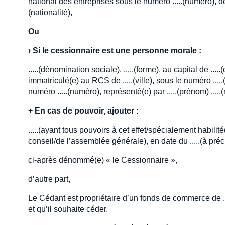
national des entreprises sous le numéro .....(numéro), demeur
(nationalité),
Ou
›
Si le cessionnaire est une personne morale :
.....(dénomination sociale), .....(forme), au capital de .....(
immatriculé(e) au RCS de .....(ville), sous le numéro ..
numéro .....(numéro), représenté(e) par .....(prénom) .....(n
+
En cas de pouvoir, ajouter :
.....(ayant tous pouvoirs à cet effet/spécialement habilité
conseil/de l’assemblée générale), en date du .....(à préci
ci-après dénommé(e) « le Cessionnaire »,
d’autre part,
Le Cédant est propriétaire d’un fonds de commerce de .....(n
et qu’il souhaite céder.