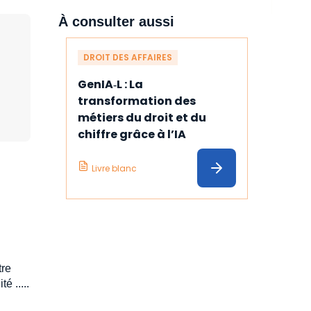
À consulter aussi
DROIT DES AFFAIRES
GenIA‑L : La 
transformation des 
métiers du droit et du 
chiffre grâce à l’IA
Livre blanc
tre
é .....