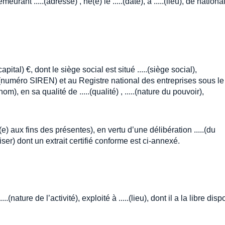
ant .....(adresse) , né(e) le .....(date), à .....(lieu), de nationalit
capital) €, dont le siège social est situé .....(siège social),
...(numéro SIREN) et au Registre national des entreprises sous le
om), en sa qualité de .....(qualité) , .....(nature du pouvoir),
(e) aux fins des présentes), en vertu d’une délibération .....(du
ser) dont un extrait certifié conforme est ci-annexé.
ature de l’activité), exploité à .....(lieu), dont il a la libre disp