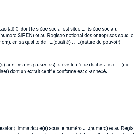
capital) €, dont le siège social est situé .....(siège social),
...(numéro SIREN) et au Registre national des entreprises sous le
om), en sa qualité de .....(qualité) , .....(nature du pouvoir),
(e) aux fins des présentes), en vertu d’une délibération .....(du
ser) dont un extrait certifié conforme est ci-annexé.
rofession), immatriculé(e) sous le numéro .....(numéro) et au Regis