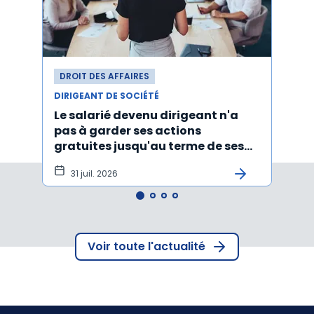
DROIT DES AFFAIRES
DROI
DIRIGEANT DE SOCIÉTÉ
CONT
Le salarié devenu dirigeant n'a
Anno
pas à garder ses actions
liqui
gratuites jusqu'au terme de ses
produ
fonctions
31 juil. 2026
29 
Voir toute l'actualité