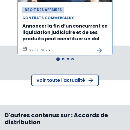
DROIT DES AFFAIRES
DROI
CONTRATS COMMERCIAUX
CONT
Annoncer la fin d’un concurrent en
La c
liquidation judiciaire et de ses
somm
produits peut constituer un dol
condi
tran
29 juil. 2026
27 
Voir toute l'actualité
D'autres contenus sur :
Accords de
distribution