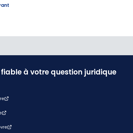
vant
iable à votre question juridique
re
e
bvre