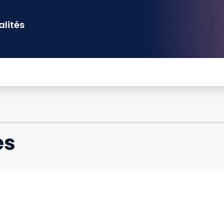
alités
es