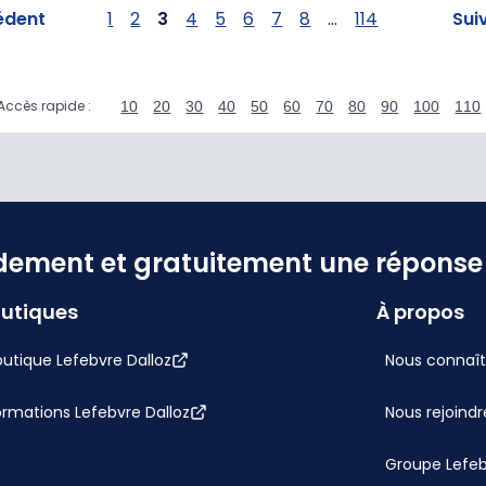
édent
1
2
3
4
5
6
7
8
...
114
Sui
Accès rapide :
10
20
30
40
50
60
70
80
90
100
110
dement et gratuitement une réponse f
utiques
À propos
utique Lefebvre Dalloz
Nous connaît
ormations Lefebvre Dalloz
Nous rejoindr
Groupe Lefe