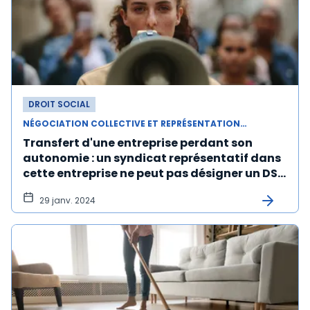
DROIT SOCIAL
NÉGOCIATION COLLECTIVE ET REPRÉSENTATION DU PERSONNEL
Transfert d'une entreprise perdant son
autonomie : un syndicat représentatif dans
cette entreprise ne peut pas désigner un DS
dans l'entreprise d'accueil s'il n'y est pas
29 janv. 2024
représentatif