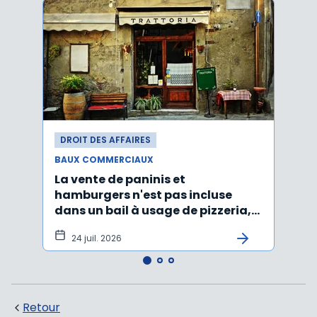
DROIT DES AFFAIRES
DROI
BAUX COMMERCIAUX
BAUX
La vente de paninis et
L'im
hamburgers n'est pas incluse
non r
dans un bail à usage de pizzeria,
forma
pâtes, salades
princ
24 juil. 2026
3 j
Retour