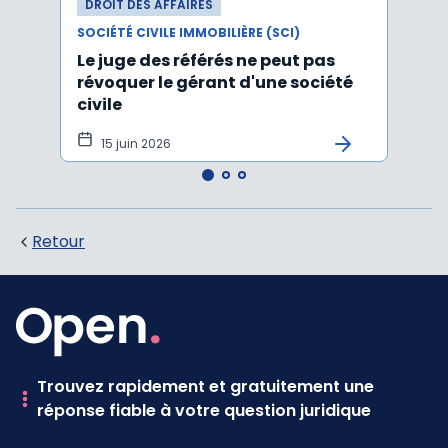
DROIT DES AFFAIRES
DROI
SOCIÉTÉ CIVILE IMMOBILIÈRE (SCI)
SOCIÉT
Le juge des référés ne peut pas
Claus
révoquer le gérant d'une société
parts
civile
concu
15 juin 2026
9 j
Retour
Trouvez rapidement et gratuitement une
réponse fiable à votre question juridique