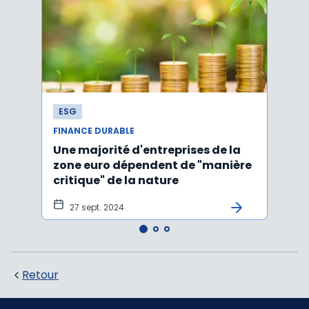
ESG
ESG
FINANCE DURABLE
FINAN
Une majorité d'entreprises de la
Finan
zone euro dépendent de "manière
premi
critique" de la nature
27 sept. 2024
19 
Retour