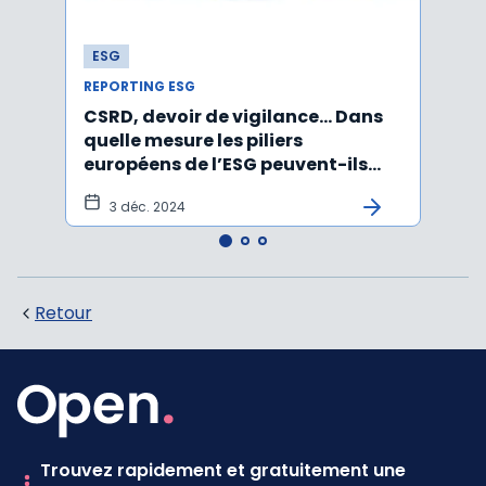
ESG
ESG
REPORTING ESG
REPOR
CSRD, devoir de vigilance… Dans
CSRD 
quelle mesure les piliers
jour 
européens de l’ESG peuvent-ils
certi
être rabotés ?
3 déc. 2024
20
Retour
Trouvez rapidement et gratuitement une