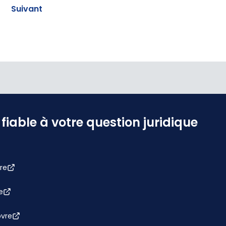
Suivant
iable à votre question juridique
re
e
bvre