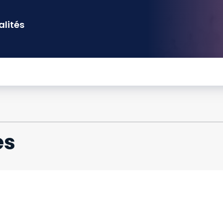
alités
es