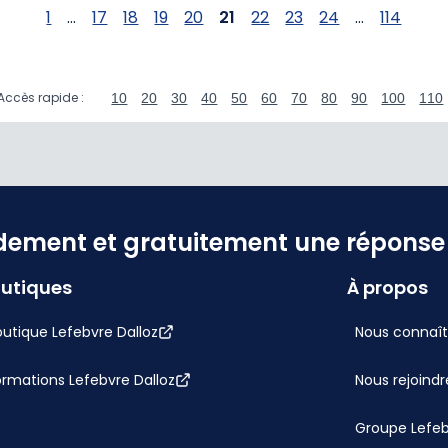
1
...
17
18
19
20
21
22
23
24
...
114
Accès rapide :
10
20
30
40
50
60
70
80
90
100
110
dement et gratuitement une réponse f
utiques
À propos
utique Lefebvre Dalloz
Nous connaît
ormations Lefebvre Dalloz
Nous rejoindr
Groupe Lefe