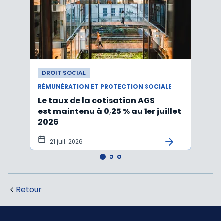
DROIT SOCIAL
DROI
RÉMUNÉRATION ET PROTECTION SOCIALE
RÉMUN
Le taux de la cotisation AGS
Activ
est maintenu à 0,25 % au 1er juillet
taux 
2026
vers
21 juil. 2026
10 
Retour