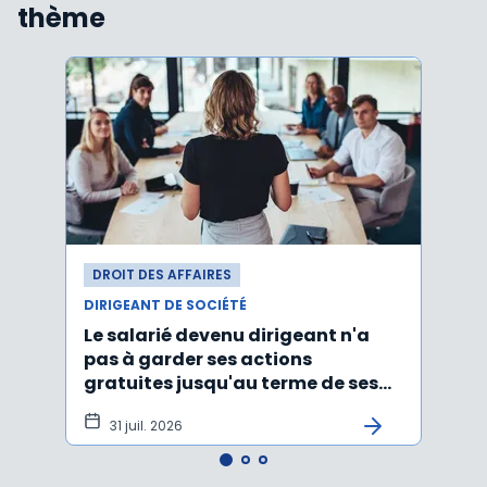
thème
DROIT DES AFFAIRES
DROI
DIRIGEANT DE SOCIÉTÉ
DIRIG
Le salarié devenu dirigeant n'a
Faut
pas à garder ses actions
d’un
gratuites jusqu'au terme de ses
ayan
fonctions
léga
31 juil. 2026
22 