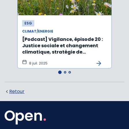
ESG
ESG
CLIMAT/ENERGIE
CLIMA
[Podcast] Vigilance, épisode 20 :
Affai
Justice sociale et changement
rejet
climatique, stratégie de
péru
durabilité, IA et ESG
8 juil. 2025
5 j
Retour