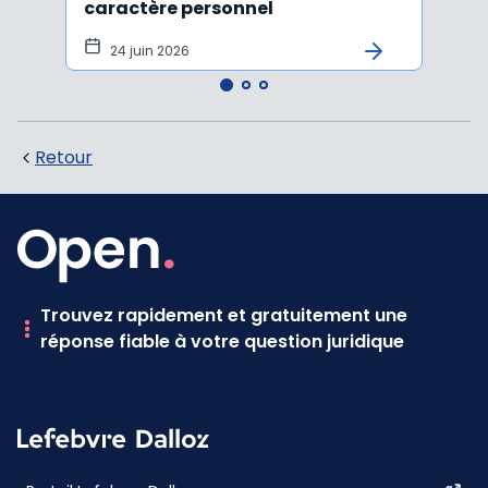
caractère personnel
l'in
pers
24 juin 2026
12 
Retour
Trouvez rapidement et gratuitement une
réponse fiable à votre question juridique