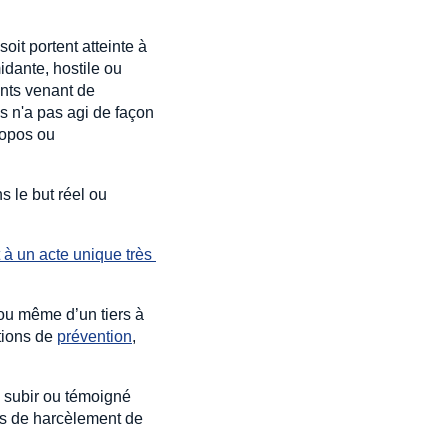
oit portent atteinte à
idante, hostile ou
ents venant de
s n'a pas agi de façon
ropos ou
s le but réel ou
 à un acte unique très 
 ou même d’un tiers à
ctions de
prévention
,
e subir ou témoigné
ts de harcèlement de