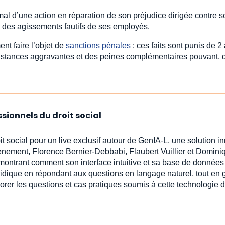
omal d’une action en réparation de son préjudice dirigée contre
le des agissements fautifs de ses employés.
nt faire l’objet de
sanctions pénales
: ces faits sont punis de 
stances aggravantes et des peines complémentaires pouvant, da
ssionnels du droit social
it social pour un live exclusif autour de GenIA‑L, une solution i
vénement, Florence Bernier-Debbabi, Flaubert Vuillier et Domin
émontrant comment son interface intuitive et sa base de données 
ridique en répondant aux questions en langage naturel, tout en 
lorer les questions et cas pratiques soumis à cette technologie d