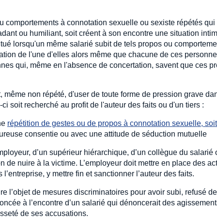
u comportements à connotation sexuelle ou sexiste répétés qui s
adant ou humiliant, soit créent à son encontre une situation intim
itué lorsqu'un même salarié subit de tels propos ou comportem
gation de l'une d'elles alors même que chacune de ces personne
nnes qui, même en l'absence de concertation, savent que ces p
it, même non répété, d'user de toute forme de pression grave dan
i soit recherché au profit de l'auteur des faits ou d'un tiers :
une
répétition de gestes ou de propos à connotation sexuelle, soit
oureuse consentie ou avec une attitude de séduction mutuelle
employeur, d’un supérieur hiérarchique, d’un collègue du salarié
on de nuire à la victime. L’employeur doit mettre en place des a
l’entreprise, y mettre fin et sanctionner l’auteur des faits.
re l’objet de mesures discriminatoires pour avoir subi, refusé d
noncée à l’encontre d’un salarié qui dénoncerait des agissemen
usseté de ses accusations.