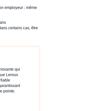
 son employeur : même
2 ans
ns certains cas, être
nnovante qui
ique Leroux
fiable
garantissant
e pointe.