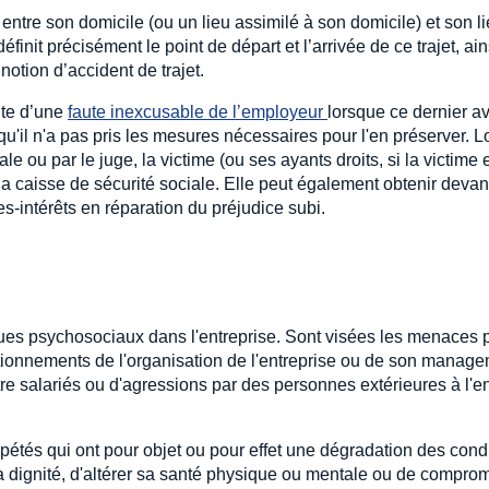
entre son domicile (ou un lieu assimilé à son domicile) et son li
finit précisément le point de départ et l’arrivée de ce trajet, ai
notion d’accident de trajet.
lte d’une
faute inexcusable de l’employeur 
lorsque ce dernier av
u'il n'a pas pris les mesures nécessaires pour l'en préserver. L
e ou par le juge, la victime (ou ses ayants droits, si la victime
la caisse de sécurité sociale. Elle peut également obtenir devant
-intérêts en réparation du préjudice subi.
ques psychosociaux dans l'entreprise. Sont visées les menaces p
tionnements de l'organisation de l'entreprise ou de son managem
tre salariés ou d'agressions par des personnes extérieures à l'
pétés qui ont pour objet ou pour effet une dégradation des condi
à sa dignité, d'altérer sa santé physique ou mentale ou de compro