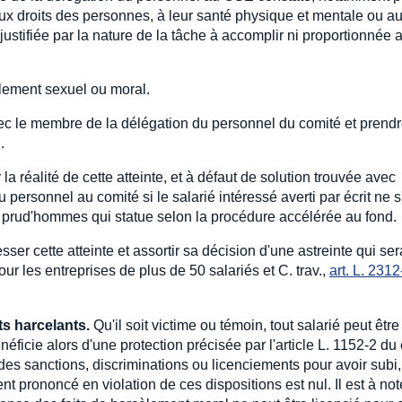
te aux droits des personnes, à leur santé physique et mentale ou a
 justifiée par la nature de la tâche à accomplir ni proportionnée 
èlement sexuel ou moral.
ec le membre de la délégation du personnel du comité et prendr
.
 réalité de cette atteinte, et à défaut de solution trouvée avec
 personnel au comité si le salarié intéressé averti par écrit ne s
 prud'hommes qui statue selon la procédure accélérée au fond.
ser cette atteinte et assortir sa décision d'une astreinte qui ser
pour les entreprises de plus de 50 salariés et C. trav.,
art. L. 2312
s harcelants.
Qu'il soit victime ou témoin, tout salarié peut être
icie alors d'une protection précisée par l'article L. 1152-2 du
des sanctions, discriminations ou licenciements pour avoir subi,
nt prononcé en violation de ces dispositions est nul. Il est à no