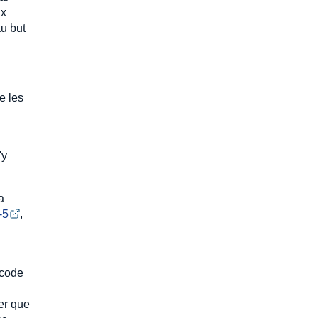
ux
au but
e les
'y
a
-5
,
 code
ter que