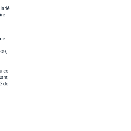
larié
ire
 de
009,
u ce
sant,
é de