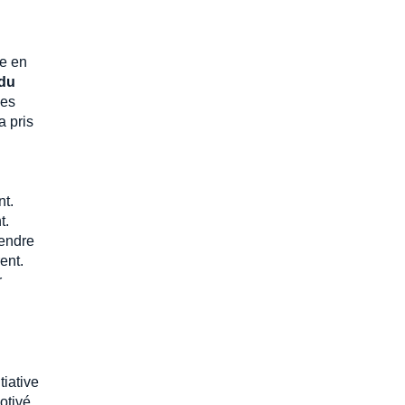
re en
 du
les
a pris
nt.
t.
rendre
ent.
r
tiative
otivé