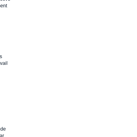
ment
s
vail
 de
ar