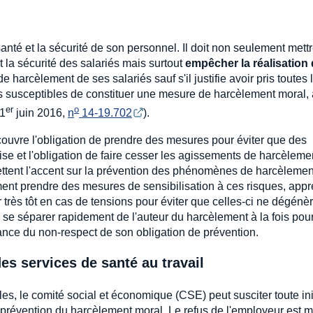
anté et la sécurité de son personnel. Il doit non seulement mett
 la sécurité des salariés mais surtout
empêcher la réalisation
harcèlement de ses salariés sauf s'il justifie avoir pris toutes 
ts susceptibles de constituer une mesure de harcèlement moral, 
er
o
 1
juin 2016,
n
 14-19.702
).
couvre l'obligation de prendre des mesures pour éviter que des
e et l'obligation de faire cesser les agissements de harcèleme
mettent l'accent sur la prévention des phénomènes de harcèlemen
ent prendre des mesures de sensibilisation à ces risques, app
ir très tôt en cas de tensions pour éviter que celles-ci ne dégénèr
à se séparer rapidement de l'auteur du harcèlement à la fois pou
sance du non-respect de son obligation de prévention.
es services de santé au travail
es, le comité social et économique (CSE) peut susciter toute ini
 prévention du harcèlement moral. Le refus de l'employeur est m