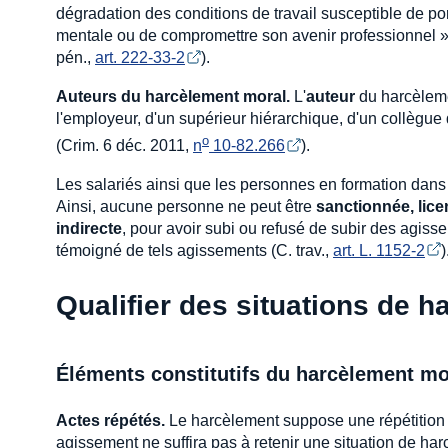
dégradation des conditions de travail susceptible de port
mentale ou de compromettre son avenir professionnel 
pén.,
art. 222-33-2
).
Auteurs du harcèlement moral.
L'
auteur
du harcèlemen
l'employeur, d'un supérieur hiérarchique, d'un collègue
o
(Crim. 6 déc. 2011,
n
 10-82.266
).
Les salariés ainsi que les personnes en formation dans 
Ainsi, aucune personne ne peut être
sanctionnée, lice
indirecte
, pour avoir subi ou refusé de subir des agi
témoigné de tels agissements (C. trav.,
art. L. 1152-2
)
Qualifier des situations de 
Éléments constitutifs du harcèlement mo
Actes répétés.
Le harcèlement suppose une répétition d
agissement ne suffira pas à retenir une situation de ha