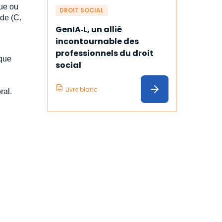
que ou
DROIT SOCIAL
de (C.
GenIA‑L, un allié 
incontournable des 
professionnels du droit 
ique
social
Livre blanc
ral.