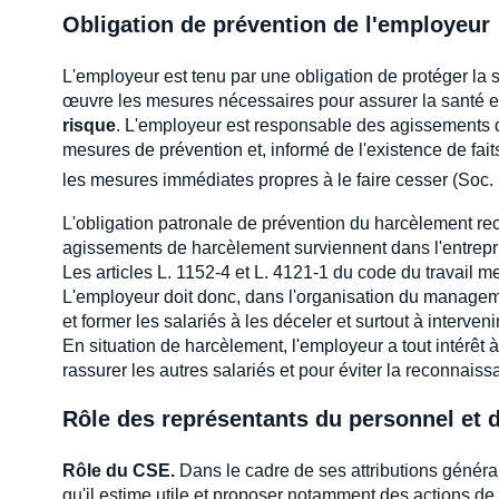
Obligation de prévention de l'employeur
L'employeur est tenu par une obligation de protéger la s
œuvre les mesures nécessaires pour assurer la santé et
risque
. L'employeur est responsable des agissements de 
mesures de prévention et, informé de l'existence de fai
les mesures immédiates propres à le faire cesser (Soc.
L'obligation patronale de prévention du harcèlement re
agissements de harcèlement surviennent dans l'entrepris
Les articles L. 1152-4 et L. 4121-1 du code du travail 
L'employeur doit donc, dans l'organisation du managem
et former les salariés à les déceler et surtout à interven
En situation de harcèlement, l'employeur a tout intérêt 
rassurer les autres salariés et pour éviter la reconnais
Rôle des représentants du personnel et d
Rôle du CSE.
Dans le cadre de ses attributions général
qu'il estime utile et proposer notamment des actions de