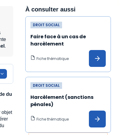
À consulter aussi
DROIT SOCIAL
s
Faire face à un cas de 
nte
harcèlement
el
.
Fiche thématique
DROIT SOCIAL
de du
Harcèlement (sanctions 
pénales)
 objet
érer
Fiche thématique
 du