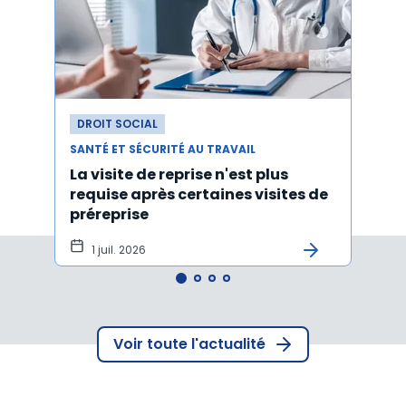
DROIT SOCIAL
DROI
SANTÉ ET SÉCURITÉ AU TRAVAIL
SANTÉ
La visite de reprise n'est plus
Une 
requise après certaines visites de
socia
préreprise
1 juil. 2026
23 
Voir toute l'actualité