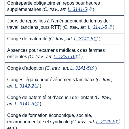
Contrepartie obligatoire en repos pour heures
supplémentaires
(C. trav., art.
L. 3141-5
)
Jours de repos liés à l’aménagement du temps de
travail (anciens jours RTT)
(C. trav., art.
L. 3141-5
)
Congé de maternité
(C. trav., art.
L. 3141-5
)
Absences pour examens médicaux des femmes
enceintes
(C. trav., art.
L. 1225-16
)
Congé d’adoption
(C. trav., art.
L. 3141-5
)
Congés légaux pour événements familiaux
(C. trav.,
art.
L. 3142-2
)
Congé de paternité et d’accueil de l’enfant
(C. trav.,
art.
L. 3141-5
)
Congé de formation économique, sociale,
environnementale et syndicale
(C. trav., art.
L. 2145-5
et s.
)