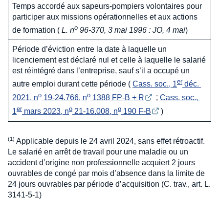
Temps accordé aux sapeurs-pompiers volontaires pour
participer aux missions opérationnelles et aux actions
o
de formation (
L. n
96-370, 3 mai 1996 : JO, 4 mai
)
Période d’éviction entre la date à laquelle un
licenciement est déclaré nul et celle à laquelle le salarié
est réintégré dans l’entreprise, sauf s’il a occupé un
er
autre emploi durant cette période (
Cass. soc., 1
 déc. 
o
o
2021, n
 19-24.766, n
 1388 FP-B + R
;
Cass. soc., 
er
o
o
1
 mars 2023, n
 21-16.008, n
 190 F-B
)
Applicable depuis le 24 avril 2024, sans effet rétroactif.
Le salarié en arrêt de travail pour une maladie ou un
accident d’origine non professionnelle acquiert 2 jours
ouvrables de congé par mois d’absence dans la limite de
24 jours ouvrables par période d’acquisition (C. trav., art. L.
3141-5-1)