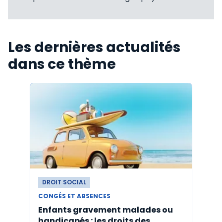
Les dernières actualités
dans ce thème
DROIT SOCIAL
DROI
CONGÉS ET ABSENCES
CONGÉ
Enfants gravement malades ou
Cong
handicapés : les droits des
pour 