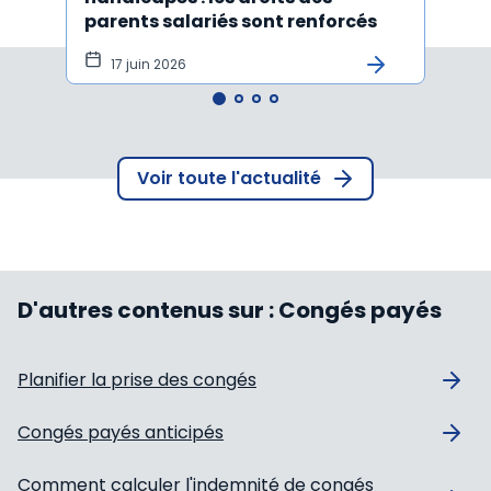
parents salariés sont renforcés
disp
17 juin 2026
10 
Voir toute l'actualité
D'autres contenus sur :
Congés payés
Planifier la prise des congés
Congés payés anticipés
Comment calculer l'indemnité de congés