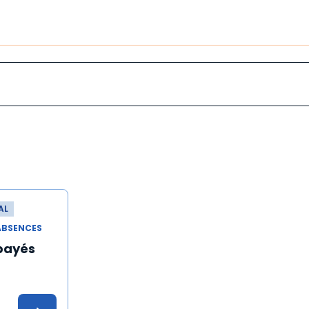
AL
ABSENCES
payés