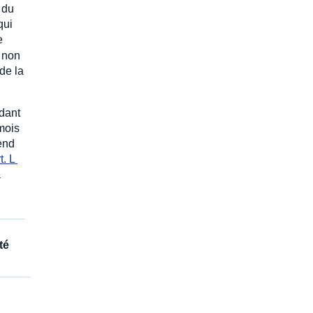
 du
qui
de
s non
de la
ndant
 mois
rend
t. L 
à
té