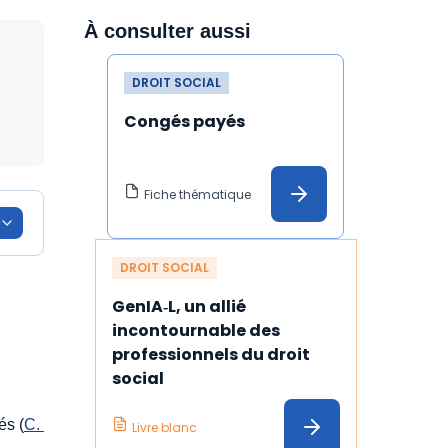
À consulter aussi
DROIT SOCIAL
Congés payés
Fiche thématique
DROIT SOCIAL
s
GenIA‑L, un allié 
incontournable des 
professionnels du droit 
social
és (
C. 
Livre blanc