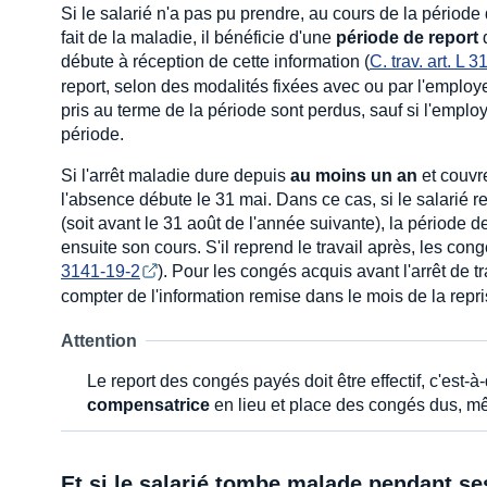
Si le salarié n'a pas pu prendre, au cours de la périod
fait de la maladie, il bénéficie d'une
période de report
d
débute à réception de cette information (
C. trav. art. L 
report, selon des modalités fixées avec ou par l'emplo
pris au terme de la période sont perdus, sauf si l'emplo
période.
Si l'arrêt maladie dure depuis
au moins un an
et couvr
l'absence débute le 31 mai. Dans ce cas, si le salarié re
(soit avant le 31 août de l'année suivante), la période 
ensuite son cours. S'il reprend le travail après, les co
3141-19-2
). Pour les congés acquis avant l'arrêt de 
compter de l'information remise dans le mois de la repris
Attention
Le report des congés payés doit être effectif, c'est-
compensatrice
en lieu et place des congés dus, mêm
Et si le salarié tombe malade pendant s