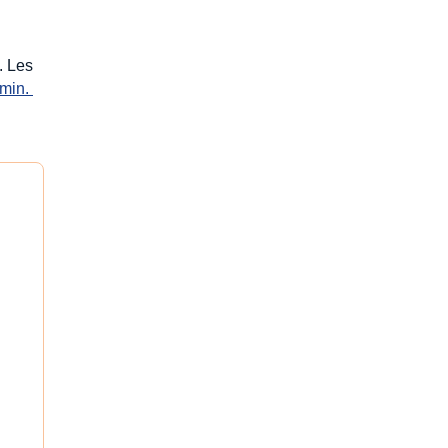
). Les
min. 