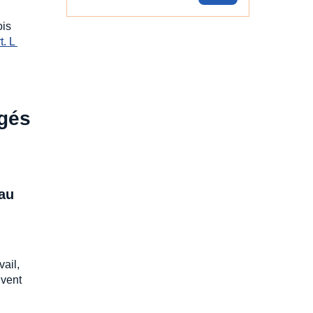
ois
t. L 
ngés
 au
vail,
uvent