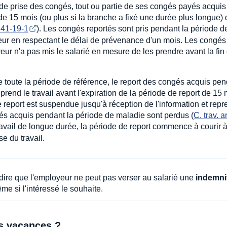
e de prise des congés, tout ou partie de ses congés payés acquis
e 15 mois (ou plus si la branche a fixé une durée plus longue) 
3141-19-1
). Les congés reportés sont pris pendant la période 
yeur en respectant le délai de prévenance d'un mois. Les congé
yeur n'a pas mis le salarié en mesure de les prendre avant la fin 
e toute la période de référence, le report des congés acquis pe
prend le travail avant l'expiration de la période de report de 15
de report est suspendue jusqu'à réception de l'information et rep
ngés acquis pendant la période de maladie sont perdus (
C. trav. ar
travail de longue durée, la période de report commence à courir 
e du travail.
à-dire que l'employeur ne peut pas verser au salarié une
indemni
e si l'intéressé le souhaite.
es vacances ?