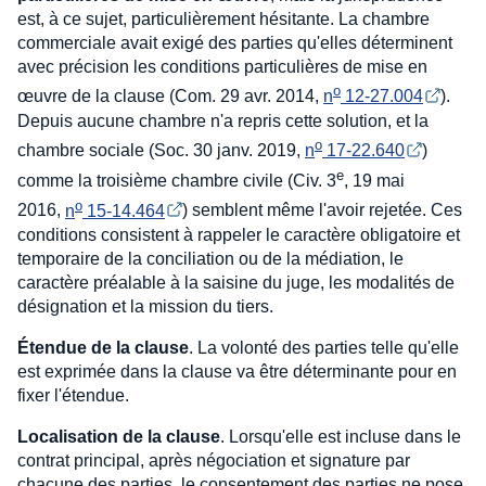
est, à ce sujet, particulièrement hésitante. La chambre
commerciale avait exigé des parties qu'elles déterminent
avec précision les conditions particulières de mise en
o
œuvre de la clause (Com. 29 avr. 2014,
n
 12-27.004
).
Depuis aucune chambre n'a repris cette solution, et la
o
chambre sociale (Soc. 30 janv. 2019,
n
 17-22.640
)
e
comme la troisième chambre civile (Civ. 3
, 19 mai
o
2016,
n
 15-14.464
) semblent même l'avoir rejetée. Ces
conditions consistent à rappeler le caractère obligatoire et
temporaire de la conciliation ou de la médiation, le
caractère préalable à la saisine du juge, les modalités de
désignation et la mission du tiers.
Étendue de la clause
. La volonté des parties telle qu'elle
est exprimée dans la clause va être déterminante pour en
fixer l'étendue.
Localisation de la clause
. Lorsqu'elle est incluse dans le
contrat principal, après négociation et signature par
chacune des parties, le consentement des parties ne pose