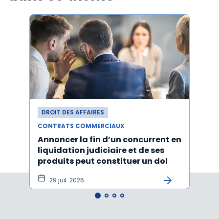
DROIT DES AFFAIRES
DROI
CONTRATS COMMERCIAUX
CONT
Annoncer la fin d’un concurrent en
La c
liquidation judiciaire et de ses
somm
produits peut constituer un dol
condi
tran
29 juil. 2026
27 