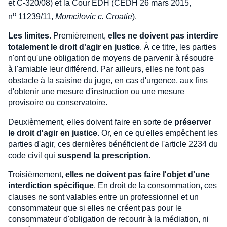
et C-320/08) et la Cour EDH (CEDH 26 mars 2015,
o
n
11239/11,
Momcilovic c. Croatie
).
Les limites
. Premièrement,
elles ne doivent pas interdire
totalement le droit d'agir en justice
. À ce titre, les parties
n'ont qu'une obligation de moyens de parvenir à résoudre
à l'amiable leur différend. Par ailleurs, elles ne font pas
obstacle à la saisine du juge, en cas d'urgence, aux fins
d'obtenir une mesure d'instruction ou une mesure
provisoire ou conservatoire.
Deuxièmement, elles doivent faire en sorte de
préserver
le droit d'agir en justice
. Or, en ce qu'elles empêchent les
parties d'agir, ces dernières bénéficient de l'article 2234 du
code civil qui
suspend la prescription
.
Troisièmement,
elles ne doivent pas faire l'objet d'une
interdiction spécifique
. En droit de la consommation, ces
clauses ne sont valables entre un professionnel et un
consommateur que si elles ne créent pas pour le
consommateur d'obligation de recourir à la médiation, ni