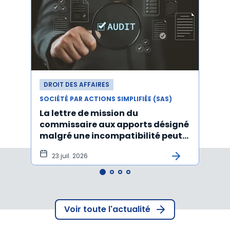
DROIT DES AFFAIRES
DROI
SOCIÉTÉ PAR ACTIONS SIMPLIFIÉE (SAS)
SOCIÉT
La lettre de mission du
Décr
commissaire aux apports désigné
d'act
malgré une incompatibilité peut
l'An
être annulée
23 juil. 2026
19
Voir toute l'actualité