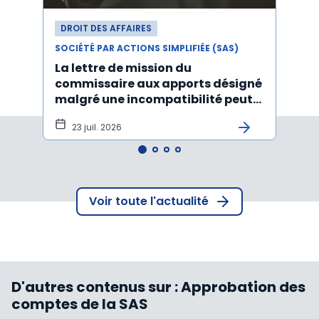
DROIT DES AFFAIRES
DROI
SOCIÉTÉ PAR ACTIONS SIMPLIFIÉE (SAS)
SOCIÉT
La lettre de mission du
Décr
commissaire aux apports désigné
d'act
malgré une incompatibilité peut
l'An
être annulée
23 juil. 2026
19
Voir toute l'actualité
D'autres contenus sur :
Approbation des
comptes de la SAS