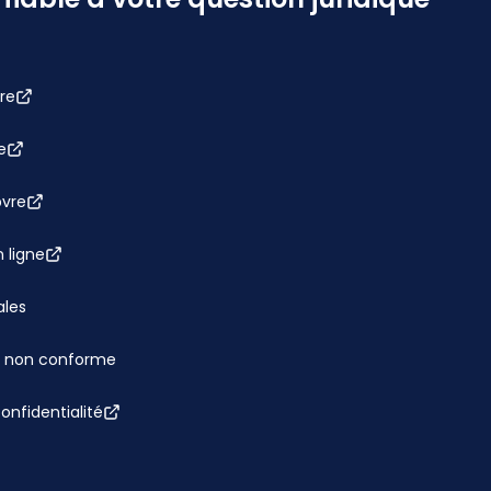
re
e
bvre
 ligne
ales
 : non conforme
confidentialité