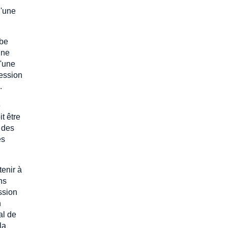
d'une
obe
une
d'une
cession
.
e
t être
 des
és
tenir à
ns
ssion
n
al de
la