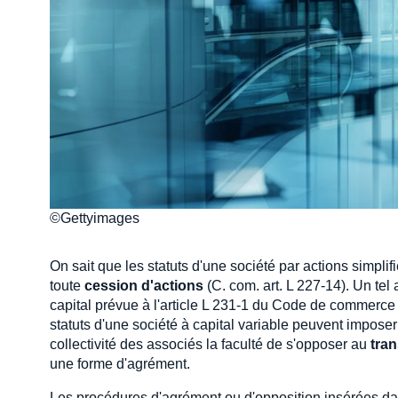
©Gettyimages
On sait que les statuts d'une société par actions simpli
toute
cession d'actions
(C. com. art. L 227-14). Un tel
capital prévue à l'article L 231-1 du Code de commerce 
statuts d'une société à capital variable peuvent impose
collectivité des associés la faculté de s'opposer au
tran
une forme d'agrément.
Les procédures d'agrément ou d'opposition insérées dan