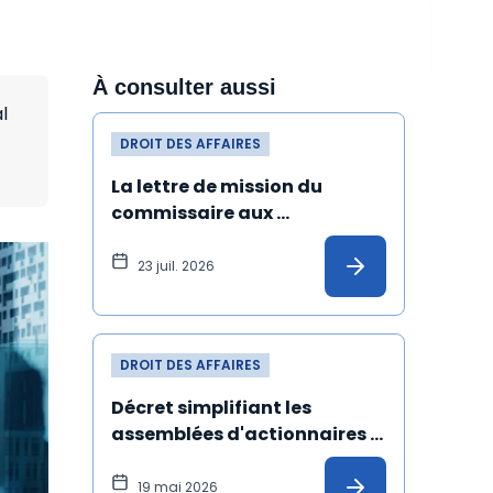
À consulter aussi
l
DROIT DES AFFAIRES
La lettre de mission du 
commissaire aux 
apports désigné malgré 
une incompatibilité peut 
23 juil. 2026
être annulée
DROIT DES AFFAIRES
Décret simplifiant les 
assemblées d'actionnaires : 
les précisions de l'Ansa
19 mai 2026