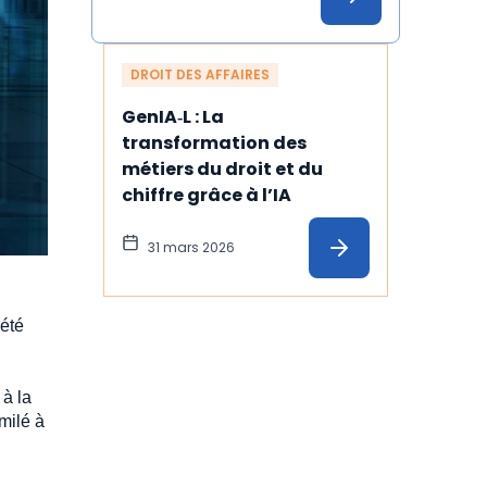
DROIT DES AFFAIRES
GenIA‑L : La 
transformation des 
métiers du droit et du 
chiffre grâce à l’IA
31 mars 2026
iété
 à la
imilé à