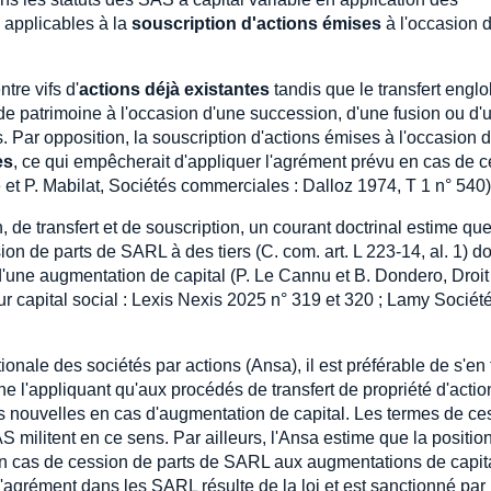
 applicables à la
souscription d'actions émises
à l'occasion 
tre vifs d'
actions déjà existantes
tandis que le transfert engl
e patrimoine à l'occasion d'une succession, d'une fusion ou d'
s. Par opposition, la souscription d'actions émises à l'occasion 
es
, ce qui empêcherait d'appliquer l'agrément prévu en cas de 
é et P. Mabilat, Sociétés commerciales : Dalloz 1974, T 1 n° 540)
, de transfert et de souscription, un courant doctrinal estime qu
ion de parts de SARL à des tiers (C. com. art. L 223-14, al. 1) doi
d'une augmentation de capital (P. Le Cannu et B. Dondero, Droit
ur capital social : Lexis Nexis 2025 n° 319 et 320 ; Lamy Sociét
ionale des sociétés par actions (Ansa), il est préférable de s'en 
e l'appliquant qu'aux procédés de transfert de propriété d'actio
ons nouvelles en cas d'augmentation de capital. Les termes de ce
AS militent en ce sens. Par ailleurs, l'Ansa estime que la positio
 en cas de cession de parts de SARL aux augmentations de capit
'agrément dans les SARL résulte de la loi et est sanctionné par 