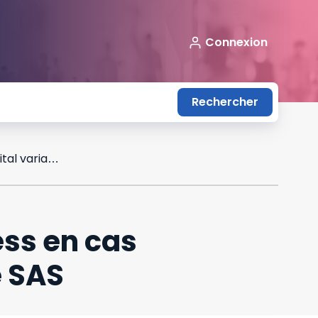
Connexion
Rechercher
Nécessité d'un agrément statutaire express en cas d'augmentation du capital variable d'une SAS
ess en cas
e SAS