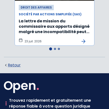
DROIT DES AFFAIRES
DROI
SOCIÉTÉ PAR ACTIONS SIMPLIFIÉE (SAS)
SOCIÉT
La lettre de mission du
Décr
commissaire aux apports désigné
d'act
malgré une incompatibilité peut
l'An
être annulée
23 juil. 2026
19
Retour
Trouvez rapidement et gratuitement une
réponse fiable à votre question juridique