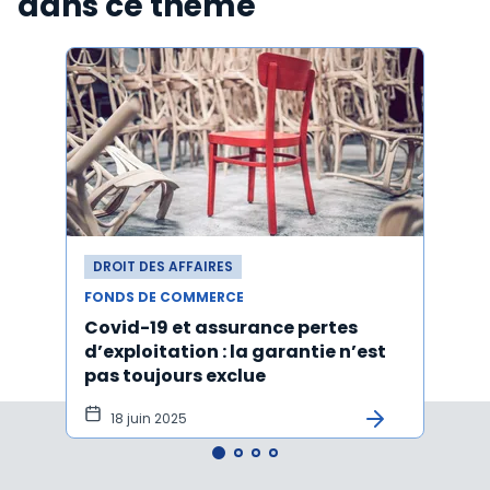
dans ce thème
DROIT DES AFFAIRES
DROI
FONDS DE COMMERCE
FONDS
Covid-19 et assurance pertes
Acti
d’exploitation : la garantie n’est
d'un
pas toujours exclue
l'ach
tôt
18 juin 2025
15 