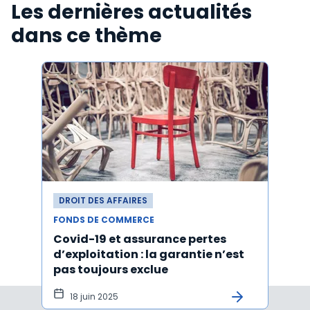
Les dernières actualités
dans ce thème
DROIT DES AFFAIRES
DROI
FONDS DE COMMERCE
FONDS
Covid-19 et assurance pertes
Acti
d’exploitation : la garantie n’est
d'un
pas toujours exclue
l'ach
tôt
18 juin 2025
15 