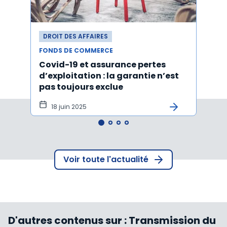
DROIT DES AFFAIRES
DROI
FONDS DE COMMERCE
FONDS
Covid-19 et assurance pertes
Acti
d’exploitation : la garantie n’est
d'un
pas toujours exclue
l'ach
tôt
18 juin 2025
15 
Voir toute l'actualité
D'autres contenus sur :
Transmission du