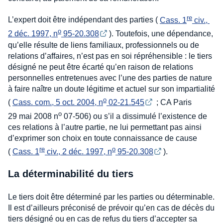
re
L’expert doit être indépendant des parties (
Cass. 1
 civ., 
o
2 déc. 1997, n
 95-20.308
). Toutefois, une dépendance,
qu’elle résulte de liens familiaux, professionnels ou de
relations d’affaires, n’est pas en soi répréhensible : le tiers
désigné ne peut être écarté qu’en raison de relations
personnelles entretenues avec l’une des parties de nature
à faire naître un doute légitime et actuel sur son impartialité
o
(
Cass. com., 5 oct. 2004, n
 02-21.545
; CA Paris
o
29 mai 2008 n
07-506) ou s’il a dissimulé l’existence de
ces relations à l’autre partie, ne lui permettant pas ainsi
d’exprimer son choix en toute connaissance de cause
re
o
(
Cass. 1
 civ., 2 déc. 1997, n
 95-20.308
).
La déterminabilité du tiers
Le tiers doit être déterminé par les parties ou déterminable.
Il est d’ailleurs préconisé de prévoir qu’en cas de décès du
tiers désigné ou en cas de refus du tiers d’accepter sa