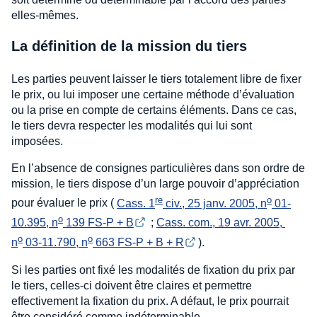
elles-mêmes.
La définition de la mission du tiers
Les parties peuvent laisser le tiers totalement libre de fixer
le prix, ou lui imposer une certaine méthode d’évaluation
ou la prise en compte de certains éléments. Dans ce cas,
le tiers devra respecter les modalités qui lui sont
imposées.
En l’absence de consignes particulières dans son ordre de
mission, le tiers dispose d’un large pouvoir d’appréciation
re
o
pour évaluer le prix (
Cass. 1
 civ., 25 janv. 2005, n
 01-
o
10.395, n
 139 FS-P + B
;
Cass. com., 19 avr. 2005, 
o
o
n
 03-11.790, n
 663 FS-P + B + R
).
Si les parties ont fixé les modalités de fixation du prix par
le tiers, celles-ci doivent être claires et permettre
effectivement la fixation du prix. A défaut, le prix pourrait
être considéré comme indéterminable.