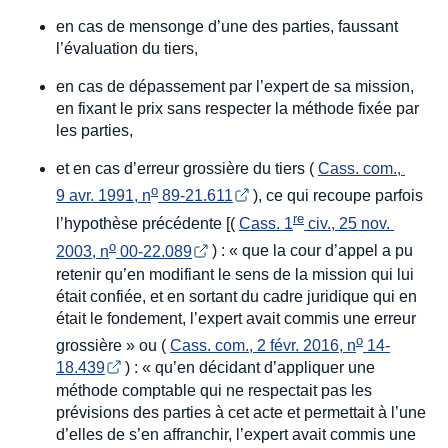
en cas de mensonge d’une des parties, faussant
l’évaluation du tiers,
en cas de dépassement par l’expert de sa mission,
en fixant le prix sans respecter la méthode fixée par
les parties,
et en cas d’erreur grossière du tiers (
Cass. com., 
o
9 avr. 1991, n
 89-21.611
), ce qui recoupe parfois
re
l’hypothèse précédente [(
Cass. 1
 civ., 25 nov. 
o
2003, n
 00-22.089
) : « que la cour d’appel a pu
retenir qu’en modifiant le sens de la mission qui lui
était confiée, et en sortant du cadre juridique qui en
était le fondement, l’expert avait commis une erreur
o
grossière » ou (
Cass. com., 2 févr. 2016, n
 14-
18.439
) : « qu’en décidant d’appliquer une
méthode comptable qui ne respectait pas les
prévisions des parties à cet acte et permettait à l’une
d’elles de s’en affranchir, l’expert avait commis une