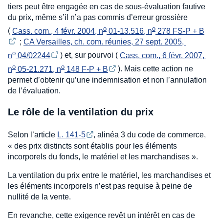
tiers peut être engagée en cas de sous-évaluation fautive
du prix, même s’il n’a pas commis d’erreur grossière
o
o
(
Cass. com., 4 févr. 2004, n
 01-13.516, n
 278 FS-P + B
;
CA Versailles, ch. com. réunies, 27 sept. 2005, 
o
n
 04/02244
) et, sur pourvoi (
Cass. com., 6 févr. 2007, 
o
o
n
 05-21.271, n
 148 F-P + B
). Mais cette action ne
permet d’obtenir qu’une indemnisation et non l’annulation
de l’évaluation.
Le rôle de la ventilation du prix
Selon l’article
L. 141-5
, alinéa 3 du code de commerce,
« des prix distincts sont établis pour les éléments
incorporels du fonds, le matériel et les marchandises ».
La ventilation du prix entre le matériel, les marchandises et
les éléments incorporels n’est pas requise à peine de
nullité de la vente.
En revanche, cette exigence revêt un intérêt en cas de