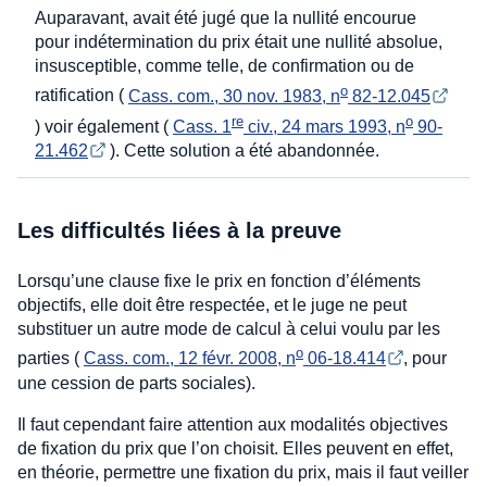
Auparavant, avait été jugé que la nullité encourue
pour indétermination du prix était une nullité absolue,
insusceptible, comme telle, de confirmation ou de
o
ratification (
Cass. com., 30 nov. 1983, n
 82-12.045
re
o
) voir également (
Cass. 1
 civ., 24 mars 1993, n
 90-
21.462
). Cette solution a été abandonnée.
Les difficultés liées à la preuve
Lorsqu’une clause fixe le prix en fonction d’éléments
objectifs, elle doit être respectée, et le juge ne peut
substituer un autre mode de calcul à celui voulu par les
o
parties (
Cass. com., 12 févr. 2008, n
 06-18.414
, pour
une cession de parts sociales).
Il faut cependant faire attention aux modalités objectives
de fixation du prix que l’on choisit. Elles peuvent en effet,
en théorie, permettre une fixation du prix, mais il faut veiller