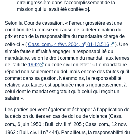
erreur grossière dans l’accomplissement de la
mission qui lui avait été confiée »].
Selon la Cour de cassation, « l’erreur grossière est une
condition de la remise en cause de la détermination du
prix et non de la responsabilité du mandataire chargé de
o
celle-ci » (
Cass. com., 4 févr. 2004, n
 01-13.516
). Une
simple faute suffirait à engager la responsabilité du
mandataire, selon le droit commun du mandat ; aux termes
de l’article
1992
du code civil en effet : « Le mandataire
répond non seulement du dol, mais encore des fautes qu’il
commet dans sa gestion. Néanmoins, la responsabilité
relative aux fautes est appliquée moins rigoureusement à
celui dont le mandat est gratuit qu’à celui qui reçoit un
salaire ».
Les parties peuvent également échapper à l’application de
la décision du tiers en cas de dol ou de violence (Cass.
o
com., 6 juin 1950 : Bull. civ. II n
205 ; Cass. com., 12 nov.
o
1962 : Bull. civ. III n
444). Par ailleurs, la responsabilité du