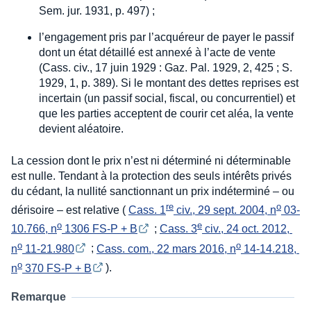
Sem. jur. 1931, p. 497) ;
l’engagement pris par l’acquéreur de payer le passif
dont un état détaillé est annexé à l’acte de vente
(Cass. civ., 17 juin 1929 : Gaz. Pal. 1929, 2, 425 ; S.
1929, 1, p. 389). Si le montant des dettes reprises est
incertain (un passif social, fiscal, ou concurrentiel) et
que les parties acceptent de courir cet aléa, la vente
devient aléatoire.
La cession dont le prix n’est ni déterminé ni déterminable
est nulle. Tendant à la protection des seuls intérêts privés
du cédant, la nullité sanctionnant un prix indéterminé – ou
re
o
dérisoire – est relative (
Cass. 1
 civ., 29 sept. 2004, n
 03-
o
e
10.766, n
 1306 FS-P + B
;
Cass. 3
 civ., 24 oct. 2012, 
o
o
n
 11-21.980
;
Cass. com., 22 mars 2016, n
 14-14.218, 
o
n
 370 FS-P + B
).
Remarque