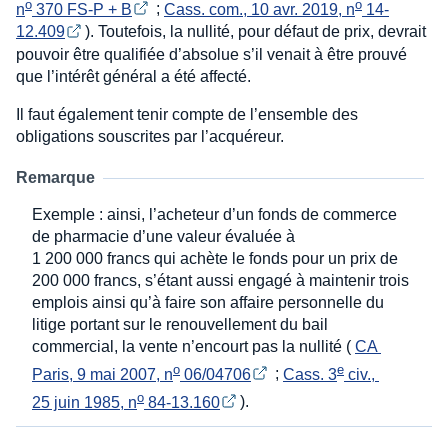
o
o
n
 370 FS-P + B
;
Cass. com., 10 avr. 2019, n
 14-
12.409
). Toutefois, la nullité, pour défaut de prix, devrait
pouvoir être qualifiée d’absolue s’il venait à être prouvé
que l’intérêt général a été affecté.
Il faut également tenir compte de l’ensemble des
obligations souscrites par l’acquéreur.
Remarque
Exemple : ainsi, l’acheteur d’un fonds de commerce
de pharmacie d’une valeur évaluée à
1 200 000 francs qui achète le fonds pour un prix de
200 000 francs, s’étant aussi engagé à maintenir trois
emplois ainsi qu’à faire son affaire personnelle du
litige portant sur le renouvellement du bail
commercial, la vente n’encourt pas la nullité (
CA 
o
e
Paris, 9 mai 2007, n
 06/04706
;
Cass. 3
 civ., 
o
25 juin 1985, n
 84-13.160
).