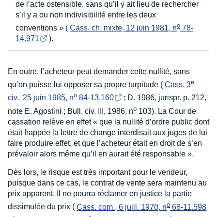
de l’acte ostensible, sans qu’il y ait lieu de rechercher
s’il y a ou non indivisibilité entre les deux
o
conventions » (
Cass. ch. mixte, 12 juin 1981, n
 78-
14.971
).
En outre, l’acheteur peut demander cette nullité, sans
e
qu’on puisse lui opposer sa propre turpitude (
Cass. 3
o
civ., 25 juin 1985, n
 84-13.160
: D. 1986, jurispr. p. 212,
o
note E. Agostini ; Bull. civ. III, 1986, n
103). La Cour de
cassation relève en effet « que la nullité d’ordre public dont
était frappée la lettre de change interdisait aux juges de lui
faire produire effet, et que l’acheteur était en droit de s’en
prévaloir alors même qu’il en aurait été responsable ».
Dès lors, le risque est très important pour le vendeur,
puisque dans ce cas, le contrat de vente sera maintenu au
prix apparent. Il ne pourra réclamer en justice la partie
o
dissimulée du prix (
Cass. com., 6 juill. 1970, n
 68-11.598