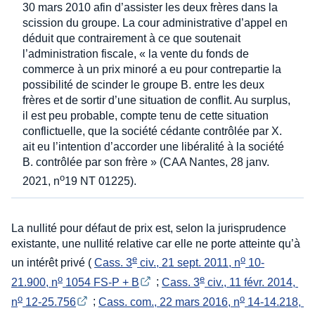
30 mars 2010 afin d’assister les deux frères dans la
scission du groupe. La cour administrative d’appel en
déduit que contrairement à ce que soutenait
l’administration fiscale, « la vente du fonds de
commerce à un prix minoré a eu pour contrepartie la
possibilité de scinder le groupe B. entre les deux
frères et de sortir d’une situation de conflit. Au surplus,
il est peu probable, compte tenu de cette situation
conflictuelle, que la société cédante contrôlée par X.
ait eu l’intention d’accorder une libéralité à la société
B. contrôlée par son frère » (CAA Nantes, 28 janv.
o
2021, n
19 NT 01225).
La nullité pour défaut de prix est, selon la jurisprudence
existante, une nullité relative car elle ne porte atteinte qu’à
e
o
un intérêt privé (
Cass. 3
 civ., 21 sept. 2011, n
 10-
o
e
21.900, n
 1054 FS-P + B
;
Cass. 3
 civ., 11 févr. 2014, 
o
o
n
 12-25.756
;
Cass. com., 22 mars 2016, n
 14-14.218, 