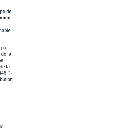
ipe de
ment
riable
 par
 de la
ée
de la
446 F-
ibution
le