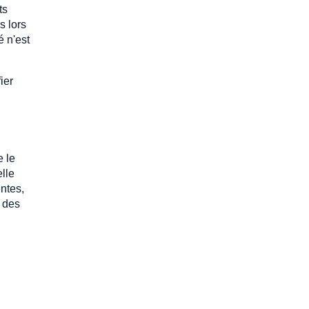
ts
s lors
é n'est
ier
e le
elle
ntes,
s des