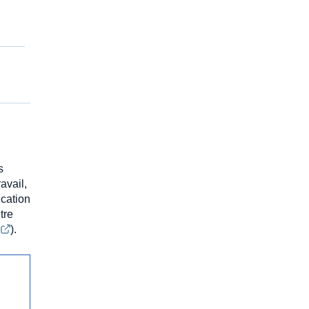
s
avail,
ication
tre
).