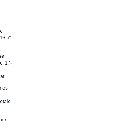
de
016 n°
es
c. 17-
at.
ines
s
totale
uer