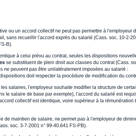
tive ou un accord collectif ne peut pas permettre à l'employeur 
ail, sans recueillir l'accord exprès du salarié (Cass. soc. 10-2-2
FS-B).
tique à celui prévu au contrat, seules les dispositions nouvell
les
se substituent de plein droit aux clauses du contrat (Cass. so
les ne peuvent pas être unilatéralement imposées au salarié :
ispositions doit respecter la procédure de modification du contr
r les salaires, l'employeur souhaite modifier la structure de certa
s le salaire de base par exemple), l'accord du salarié est requi
ccord collectif est identique, voire supérieur à la rémunération 
tie de maintien de salaire, ne permet pas à l'employeur de dimin
(Cass. soc. 3-7-2001 n° 99-40.641 FS-PB).