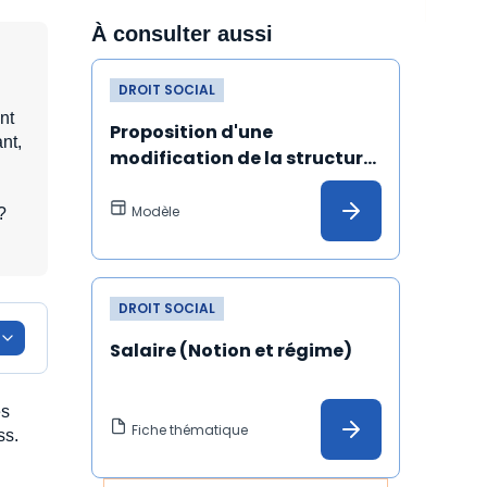
À consulter aussi
DROIT SOCIAL
nt
Proposition d'une 
nt,
modification de la structure 
de la rémunération
Modèle
?
DROIT SOCIAL
Salaire (Notion et régime)
es
Fiche thématique
ss.