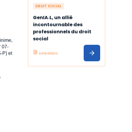
DROIT SOCIAL
GenIA‑L, un allié 
incontournable des 
professionnels du droit 
social
inime,
 07-
Livre blanc
-P) et
e