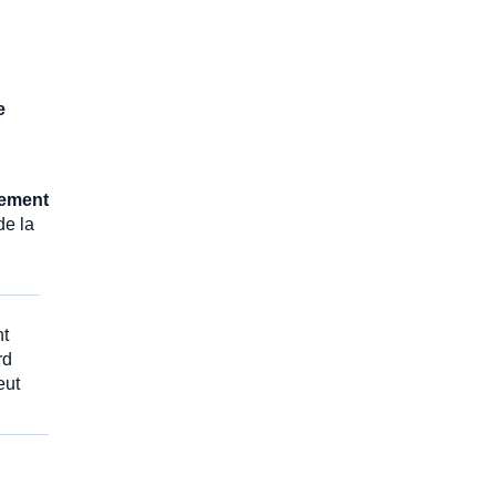
e
ement
de la
nt
rd
eut