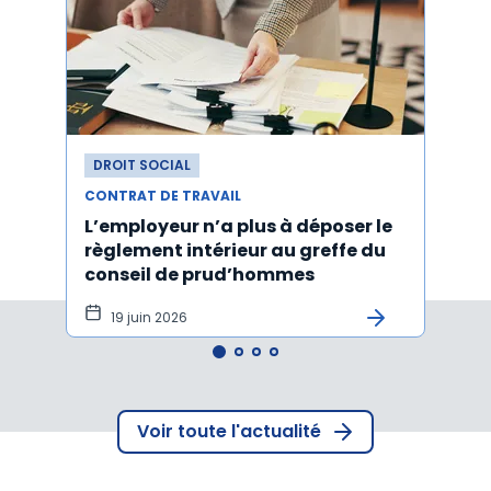
DROIT SOCIAL
DROI
CONTRAT DE TRAVAIL
CONTR
L’employeur n’a plus à déposer le
Les e
règlement intérieur au greffe du
justi
conseil de prud’hommes
harc
19 juin 2026
16 
Voir toute l'actualité