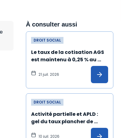
À consulter aussi
he
DROIT SOCIAL
Le taux de la cotisation AGS 
est maintenu à 0,25 % au 
1er juillet 2026
21 juil. 2026
DROIT SOCIAL
Activité partielle et APLD : 
gel du taux plancher de 
l’allocation versée à 
l'employeur
10 juil. 2026