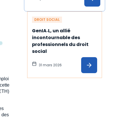
DROIT SOCIAL
GenIA‑L, un allié 
incontournable des 
professionnels du droit 
social
31 mars 2026
mploi
cette
ETH)
es
 des