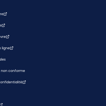
re
e
bvre
 ligne
ales
 : non conforme
confidentialité