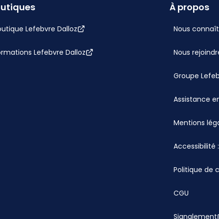
utiques
À propos
utique Lefebvre Dalloz
Nous connaît
ormations Lefebvre Dalloz
Nous rejoindr
Groupe Lefe
Assistance en
Mentions lég
Accessibilité
Politique de 
CGU
Signalement