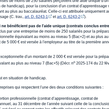
rises de moins de 250 salariés perçoivent une aide unique d'un
on de handicap), pour la conclusion d'un contrat d'apprentissage 
ant au plus au baccalauréat. Celle-ci est attribuée uniquement au
sage (C. trav.,
art. D. 6243-1
et
art. D. 6243-2
).
ne bénéficient pas de l'aide unique (contrats conclus entre
lus par une entreprise de moins de 250 salariés pour la prépar
ssionnelle équivalant au moins au niveau 5 (Bac+2) et au plus au
 de 5 000 € est versée à l'employeur au titre de la première an
exceptionnelle d'un montant de 2 000 € est versée pour la prépa
o
ivalant au plus au niveau 7 (Bac+5) (Décr. n
2025-174 du 22 fév
st en situation de handicap.
reprises qui respectent l'une des deux conditions suivantes :
ertion professionnelle (contrat d’apprentissage, contrat de
tal annuel, au 31 décembre de l'année suivant celle de la conclusi