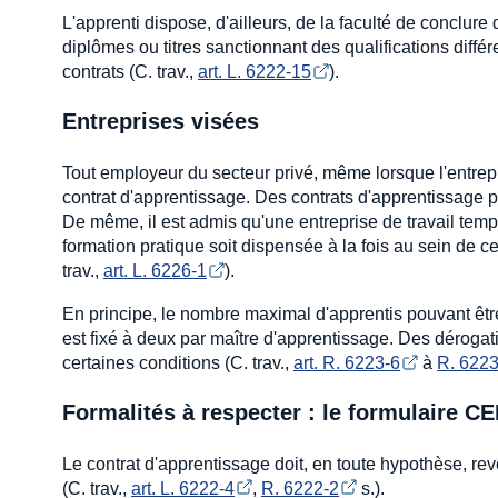
L'apprenti dispose, d'ailleurs, de la faculté de conclure
diplômes ou titres sanctionnant des qualifications diffé
contrats (C. trav.,
art. L. 6222-15
).
Entreprises visées
Tout employeur du secteur privé, même lorsque l'entrepr
contrat d'apprentissage. Des contrats d'apprentissage 
De même, il est admis qu'une entreprise de travail temp
formation pratique soit dispensée à la fois au sein de c
trav.,
art. L. 6226-1
).
En principe, le nombre maximal d'apprentis pouvant êtr
est fixé à deux par maître d'apprentissage. Des dérogati
certaines conditions (C. trav.,
art. R. 6223-6
à
R. 6223
Formalités à respecter : le formulaire C
Le contrat d'apprentissage doit, en toute hypothèse, rev
(C. trav.,
art. L. 6222-4
,
R. 6222-2
s.).