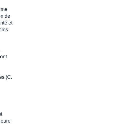
même
on de
nté et
bles
a
sont
es (C.
t
ieure