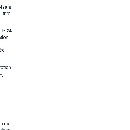
visant
 titre
 le 24
ation
née
ration
r.
on du