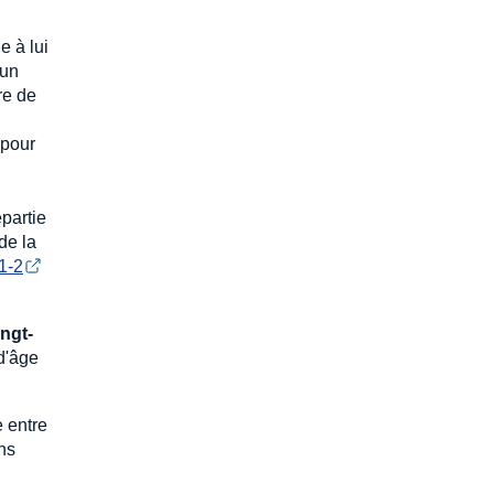
e à lui
 un
tre de
 pour
epartie
de la
21-2
ingt-
 d'âge
e entre
ons