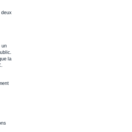
e deux
e un
ublic.
que la
C.
ement
ons