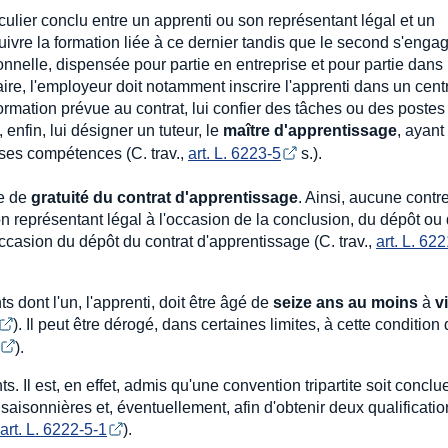
iculier conclu entre un apprenti ou son représentant légal et un
suivre la formation liée à ce dernier tandis que le second s'engag
ionnelle, dispensée pour partie en entreprise et pour partie dans
faire, l'employeur doit notamment inscrire l'apprenti dans un cen
rmation prévue au contrat, lui confier des tâches ou des postes
, enfin, lui désigner un tuteur, le
maître d'apprentissage
, ayant
 ses compétences (C. trav.,
art. L. 6223-5
s.).
pe de
gratuité du contrat d'apprentissage
. Ainsi, aucune contr
n représentant légal à l'occasion de la conclusion, du dépôt ou 
occasion du dépôt du contrat d'apprentissage (C. trav.,
art. L. 62
s dont l'un, l'apprenti, doit être âgé de
seize ans au moins
à
v
). Il peut être dérogé, dans certaines limites, à cette condition
).
 Il est, en effet, admis qu'une convention tripartite soit conclu
 saisonnières et, éventuellement, afin d'obtenir deux qualificati
art. L. 6222-5-1
).