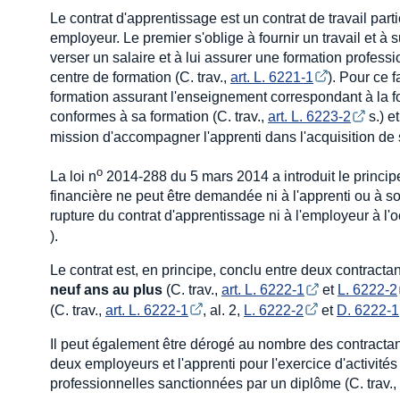
Le contrat d'apprentissage est un contrat de travail part
employeur. Le premier s'oblige à fournir un travail et à 
verser un salaire et à lui assurer une formation profess
centre de formation (C. trav.,
art. L. 6221-1
). Pour ce 
formation assurant l'enseignement correspondant à la fo
conformes à sa formation (C. trav.,
art. L. 6223-2
s.) et
mission d'accompagner l'apprenti dans l'acquisition de
o
La loi n
2014-288 du 5 mars 2014 a introduit le princi
financière ne peut être demandée ni à l'apprenti ou à so
rupture du contrat d'apprentissage ni à l'employeur à l'
).
Le contrat est, en principe, conclu entre deux contractant
neuf ans au plus
(C. trav.,
art. L. 6222-1
et
L. 6222-2
(C. trav.,
art. L. 6222-1
, al. 2,
L. 6222-2
et
D. 6222-1
Il peut également être dérogé au nombre des contractants.
deux employeurs et l'apprenti pour l'exercice d'activités
professionnelles sanctionnées par un diplôme (C. trav.,