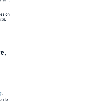
risant
ession
26),
e,
).
on le