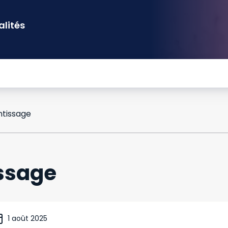
alités
ntissage
issage
1 août 2025