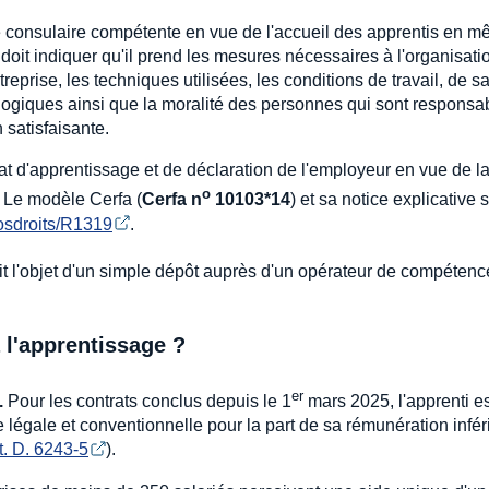
e consulaire compétente en vue de l'accueil des apprentis en 
doit indiquer qu'il prend les mesures nécessaires à l'organisati
treprise, les techniques utilisées, les conditions de travail, de sa
gogiques ainsi que la moralité des personnes qui sont responsa
 satisfaisante.
rat d'apprentissage et de déclaration de l'employeur en vue de l
o
. Le modèle Cerfa (
Cerfa n
10103*14
) et sa notice explicative 
/vosdroits/R1319
.
ait l'objet d'un simple dépôt auprès d'un opérateur de compétenc
à l'apprentissage ?
er
.
Pour les contrats conclus depuis le 1
mars 2025, l'apprenti es
ne légale et conventionnelle pour la part de sa rémunération infér
t. D. 6243-5
).