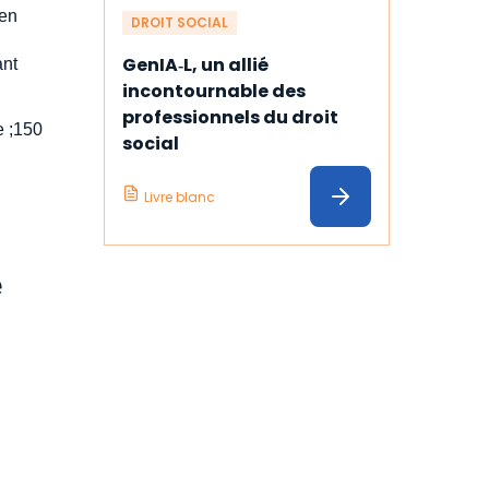
 en
DROIT SOCIAL
GenIA‑L, un allié 
ant
incontournable des 
professionnels du droit 
e ;150
social
Livre blanc
e