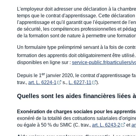
L'employeur doit adresser une déclaration à la chambr
temps que le contrat d'apprentissage. Cette déclaration 
l'apprentissage et qu'il garantit que l'équipement de l'en
de sécurité, les compétences professionnelles et péda
de la formation sont de nature à permettre une formation
Un formulaire type préimprimé servant à la fois de cont
formation des apprentis doit obligatoirement être utilisé
disponibles en ligne sur :
service-public.fr/particuliers
er
Depuis le 1
janvier 2020, le contrat d'apprentissage f
trav.,
art. L. 6224-1
s.,
L. 6227-11
).
Quelles sont les aides financières liées 
Exonération de charges sociales pour les apprentis
exonéré de la totalité des cotisations salariales d'origi
ou égale à 50 % du SMIC (C. trav.,
art. L. 6243-2
et
ar