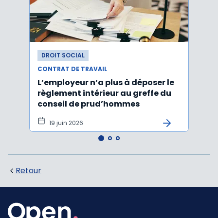
DROIT SOCIAL
DROI
CONTRAT DE TRAVAIL
CONTR
L’employeur n’a plus à déposer le
Les e
règlement intérieur au greffe du
justi
conseil de prud’hommes
harc
19 juin 2026
16 
Retour