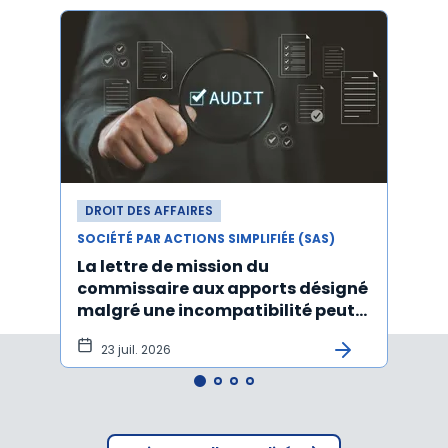
DROIT DES AFFAIRES
DROI
SOCIÉTÉ PAR ACTIONS SIMPLIFIÉE (SAS)
SOCIÉT
La lettre de mission du
Décr
commissaire aux apports désigné
d'act
malgré une incompatibilité peut
l'An
être annulée
23 juil. 2026
19