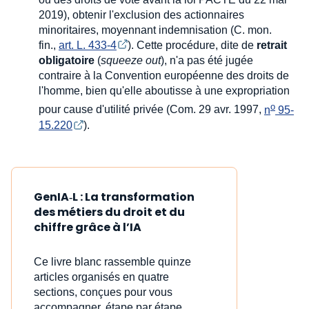
2019), obtenir l'exclusion des actionnaires
minoritaires, moyennant indemnisation (C. mon.
fin.,
art. L. 433-4
). Cette procédure, dite de
retrait
obligatoire
(
squeeze out
), n'a pas été jugée
contraire à la Convention européenne des droits de
l'homme, bien qu'elle aboutisse à une expropriation
o
pour cause d'utilité privée (Com. 29 avr. 1997,
n
 95-
15.220
).
GenIA‑L : La transformation
des métiers du droit et du
chiffre grâce à l’IA
Ce livre blanc rassemble quinze
articles organisés en quatre
sections, conçues pour vous
accompagner, étape par étape,