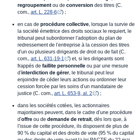
regroupement
ou de
conversion
des titres (C.
com.,
art. L. 228-6
) ;
en cas de
procédure collective
, lorsque la survie de
la société émettrice des droits sociaux le requiert, le
tribunal peut subordonner l'adoption du plan de
redressement de l'entreprise à la cession des titres
d'un ou plusieurs dirigeants de droit ou de fait (C.
com.,
art. L. 631-19-1
) et, si les dirigeants sont
frappés de
faillite personnelle
ou par une mesure
d'
interdiction de gérer
, le tribunal peut leur
enjoindre de céder leurs actions ou ordonner leur
cession forcée par les soins d'un mandataire de
justice (C. com.,
art. L. 653-9, al. 2
) ;
dans les sociétés cotées, les actionnaires
majoritaires peuvent, dans le cadre d'une procédure
d'
offre
ou de
demande de retrait
, dès lors que, à
l'issue de cette procédure, ils disposent de plus de
90 % du capital et des droits de vote (95 % du capital
ou des droits de vote avant la loi PACTE du 22 mai