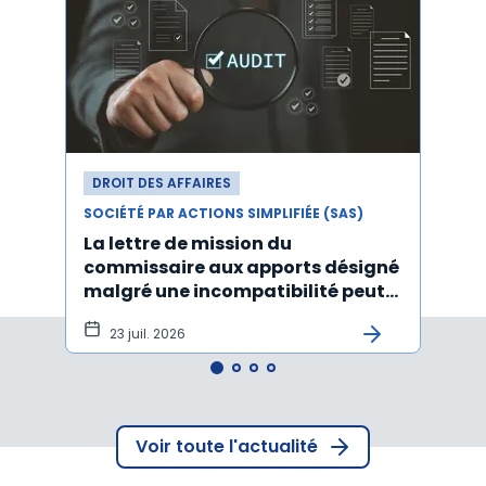
DROIT DES AFFAIRES
DROI
SOCIÉTÉ PAR ACTIONS SIMPLIFIÉE (SAS)
SOCIÉT
La lettre de mission du
Décr
commissaire aux apports désigné
d'act
malgré une incompatibilité peut
l'An
être annulée
23 juil. 2026
19
Voir toute l'actualité