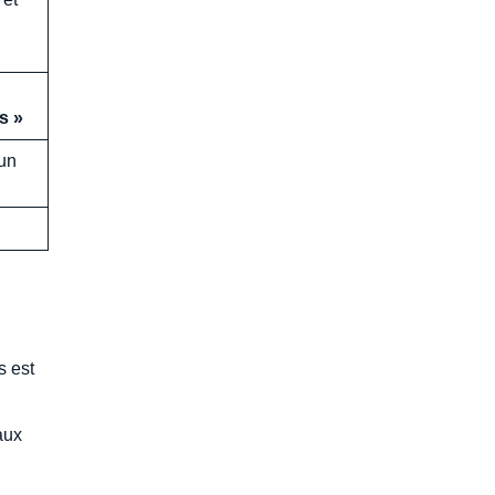
s »
'un
s est
aux