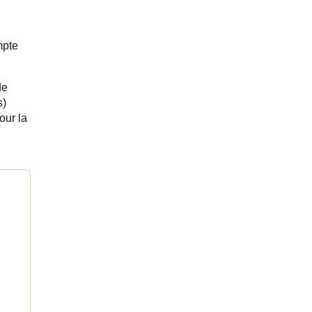
mpte
de
s)
our la