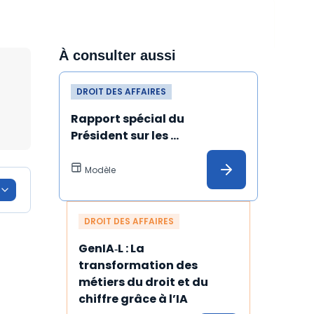
À consulter aussi
DROIT DES AFFAIRES
Rapport spécial du 
Président sur les 
conventions réglementées 
(Si la société n'est pas dotée 
Modèle
d'un CAC)
DROIT DES AFFAIRES
GenIA‑L : La 
transformation des 
métiers du droit et du 
chiffre grâce à l’IA