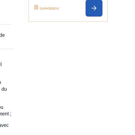
Livre blanc
 de
l
e
u du
ou
ment ;
 avec