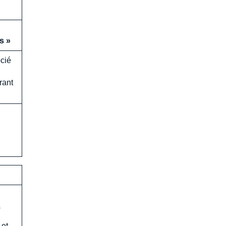
s »
ocié
rant
s
 et