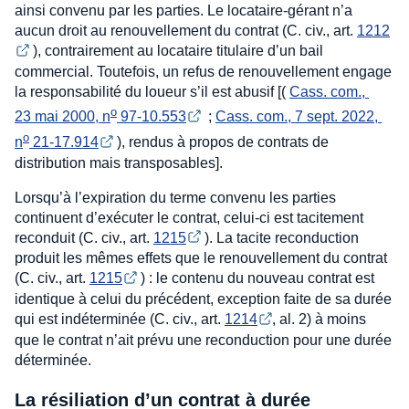
ainsi convenu par les parties. Le locataire-gérant n’a
aucun droit au renouvellement du contrat (C. civ., art.
1212
), contrairement au locataire titulaire d’un bail
commercial. Toutefois, un refus de renouvellement engage
la responsabilité du loueur s’il est abusif [(
Cass. com., 
o
23 mai 2000, n
 97-10.553
;
Cass. com., 7 sept. 2022, 
o
n
 21-17.914
), rendus à propos de contrats de
distribution mais transposables].
Lorsqu’à l’expiration du terme convenu les parties
continuent d’exécuter le contrat, celui-ci est tacitement
reconduit (C. civ., art.
1215
). La tacite reconduction
produit les mêmes effets que le renouvellement du contrat
(C. civ., art.
1215
) : le contenu du nouveau contrat est
identique à celui du précédent, exception faite de sa durée
qui est indéterminée (C. civ., art.
1214
, al. 2) à moins
que le contrat n’ait prévu une reconduction pour une durée
déterminée.
La résiliation d’un contrat à durée