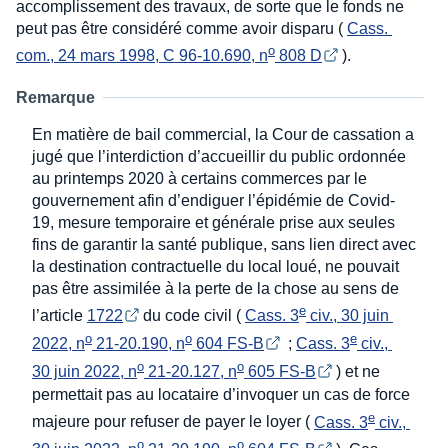
accomplissement des travaux, de sorte que le fonds ne
peut pas être considéré comme avoir disparu (
Cass. 
o
com., 24 mars 1998, C 96-10.690, n
 808 D
).
Remarque
En matière de bail commercial, la Cour de cassation a
jugé que l’interdiction d’accueillir du public ordonnée
au printemps 2020 à certains commerces par le
gouvernement afin d’endiguer l’épidémie de Covid-
19, mesure temporaire et générale prise aux seules
fins de garantir la santé publique, sans lien direct avec
la destination contractuelle du local loué, ne pouvait
pas être assimilée à la perte de la chose au sens de
e
l’article
1722
du code civil (
Cass. 3
 civ., 30 juin 
o
o
e
2022, n
 21-20.190, n
 604 FS-B
;
Cass. 3
 civ., 
o
o
30 juin 2022, n
 21-20.127, n
 605 FS-B
) et ne
permettait pas au locataire d’invoquer un cas de force
e
majeure pour refuser de payer le loyer (
Cass. 3
 civ., 
o
o