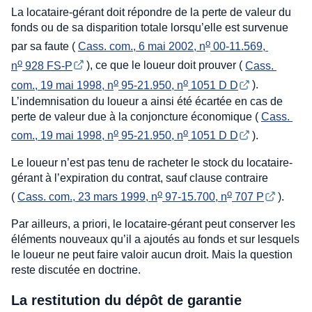
La locataire-gérant doit répondre de la perte de valeur du
fonds ou de sa disparition totale lorsqu’elle est survenue
o
par sa faute (
Cass. com., 6 mai 2002, n
 00-11.569, 
o
n
 928 FS-P
), ce que le loueur doit prouver (
Cass. 
o
o
com., 19 mai 1998, n
 95-21.950, n
 1051 D D
).
L’indemnisation du loueur a ainsi été écartée en cas de
perte de valeur due à la conjoncture économique (
Cass. 
o
o
com., 19 mai 1998, n
 95-21.950, n
 1051 D D
).
Le loueur n’est pas tenu de racheter le stock du locataire-
gérant à l’expiration du contrat, sauf clause contraire
o
o
(
Cass. com., 23 mars 1999, n
 97-15.700, n
 707 P
).
Par ailleurs, a priori, le locataire-gérant peut conserver les
éléments nouveaux qu’il a ajoutés au fonds et sur lesquels
le loueur ne peut faire valoir aucun droit. Mais la question
reste discutée en doctrine.
La restitution du dépôt de garantie