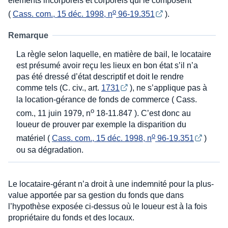
éléments incorporels et corporels qui le composent
o
(
Cass. com., 15 déc. 1998, n
 96-19.351
).
Remarque
La règle selon laquelle, en matière de bail, le locataire
est présumé avoir reçu les lieux en bon état s’il n’a
pas été dressé d’état descriptif et doit le rendre
comme tels (C. civ., art.
1731
), ne s’applique pas à
la location-gérance de fonds de commerce ( Cass.
o
com., 11 juin 1979, n
18-11.847 ). C’est donc au
loueur de prouver par exemple la disparition du
o
matériel (
Cass. com., 15 déc. 1998, n
 96-19.351
)
ou sa dégradation.
Le locataire-gérant n’a droit à une indemnité pour la plus-
value apportée par sa gestion du fonds que dans
l’hypothèse exposée ci-dessus où le loueur est à la fois
propriétaire du fonds et des locaux.