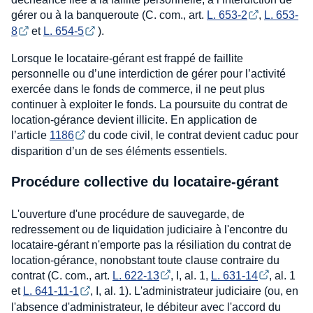
gérer ou à la banqueroute (C. com., art.
L. 653-2
,
L. 653-
8
et
L. 654-5
).
Lorsque le locataire-gérant est frappé de faillite
personnelle ou d’une interdiction de gérer pour l’activité
exercée dans le fonds de commerce, il ne peut plus
continuer à exploiter le fonds. La poursuite du contrat de
location-gérance devient illicite. En application de
l’article
1186
du code civil, le contrat devient caduc pour
disparition d’un de ses éléments essentiels.
Procédure collective du locataire-gérant
L'ouverture d'une procédure de sauvegarde, de
redressement ou de liquidation judiciaire à l'encontre du
locataire-gérant n'emporte pas la résiliation du contrat de
location-gérance, nonobstant toute clause contraire du
contrat (C. com., art.
L. 622-13
, I, al. 1,
L. 631-14
, al. 1
et
L. 641-11-1
, I, al. 1). L'administrateur judiciaire (ou, en
l'absence d'administrateur, le débiteur avec l'accord du