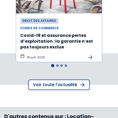
DROIT DES AFFAIRES
DROI
FONDS DE COMMERCE
FONDS
Covid-19 et assurance pertes
Acti
d’exploitation : la garantie n’est
d'un
pas toujours exclue
l'ach
tôt
18 juin 2025
15 
Voir toute l'actualité
D'autres contenus sur :
Location-