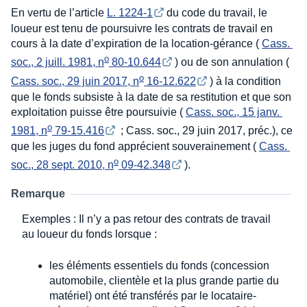
En vertu de l’article
L. 1224-1
du code du travail, le
loueur est tenu de poursuivre les contrats de travail en
cours à la date d’expiration de la location-gérance (
Cass. 
o
soc., 2 juill. 1981, n
 80-10.644
) ou de son annulation (
o
Cass. soc., 29 juin 2017, n
 16-12.622
) à la condition
que le fonds subsiste à la date de sa restitution et que son
exploitation puisse être poursuivie (
Cass. soc., 15 janv. 
o
1981, n
 79-15.416
; Cass. soc., 29 juin 2017, préc.), ce
que les juges du fond apprécient souverainement (
Cass. 
o
soc., 28 sept. 2010, n
 09-42.348
).
Remarque
Exemples : Il n’y a pas retour des contrats de travail
au loueur du fonds lorsque :
les éléments essentiels du fonds (concession
automobile, clientèle et la plus grande partie du
matériel) ont été transférés par le locataire-