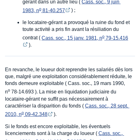
gérant dans un autre lieu (
Cass. soc., 9 juin 
o
1983, n
 81-40.257
) ;
le locataire-gérant a provoqué la ruine du fond et
toute activité a pris fin avant la résiliation du
o
contrat (
Cass. soc., 15 janv. 1981, n
 79-15.416
).
En revanche, le loueur doit reprendre les salariés dès lors
que, malgré une exploitation considérablement réduite, le
fonds demeure exploitable ( Cass. soc., 19 mars 1990,
o
n
78-14.693 ). La mise en liquidation judiciaire du
locataire-gérant ne suffit pas nécessairement à
caractériser la disparition du fonds (
Cass. soc., 28 sept. 
o
2010, n
 09-42.348
).
Si le fonds est encore exploitable, les éventuels
licenciements sont à la charge du loueur (
Cass. soc., 