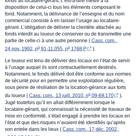
fonds au locataire-gérant, c’est-à-dire mettre à la
disposition de celui-ci tous les éléments composant le
fond. Notamment, la délivrance de l’enseigne et du nom
commercial consiste à en laisser l’usage au locataire-
gérant. L’obligation de délivrer la clientèle attachée au
fonds interdit au loueur de conserver ou de transmettre une
partie de celle-ci à une autre personne (
Cass. com., 
o
o
24 nov. 1992, n
 91-11.055, n
 1768 P
).
Le loueur est tenu de délivrer des locaux en l’état de servir
à l’usage auquel ils sont contractuellement destinés.
Notamment, le fonds délivré doit être conforme aux normes
de sécurité pour en permettre une exploitation régulière,
sous peine de résiliation de la location-gérance aux torts
o
du loueur (
Cass. com., 13 juill. 2010, n
 09-69.170
).
Jugé toutefois qu’il en allait différemment lorsque le
locataire-gérant, qui connaissait la nécessité de travaux de
mise en conformité, s’était engagé à prendre les locaux en
l’état et que des risques n’avaient été identifiés qu’après
son entrée dans les lieux (
Cass. com., 17 déc. 2002, 
o