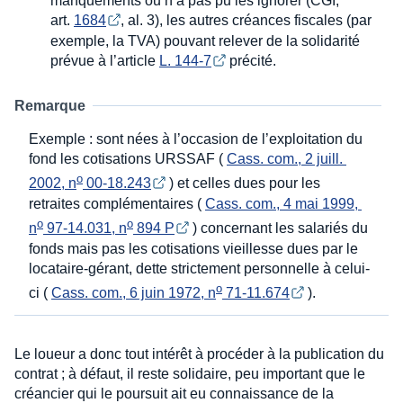
manquements ou n’a pas pu les ignorer (CGI,
art.
1684
, al. 3), les autres créances fiscales (par
exemple, la TVA) pouvant relever de la solidarité
prévue à l’article
L. 144-7
précité.
Remarque
Exemple : sont nées à l’occasion de l’exploitation du
fond les cotisations URSSAF (
Cass. com., 2 juill. 
o
2002, n
 00-18.243
) et celles dues pour les
retraites complémentaires (
Cass. com., 4 mai 1999, 
o
o
n
 97-14.031, n
 894 P
) concernant les salariés du
fonds mais pas les cotisations vieillesse dues par le
locataire-gérant, dette strictement personnelle à celui-
o
ci (
Cass. com., 6 juin 1972, n
 71-11.674
).
Le loueur a donc tout intérêt à procéder à la publication du
contrat ; à défaut, il reste solidaire, peu important que le
créancier qui le poursuit ait eu connaissance de la