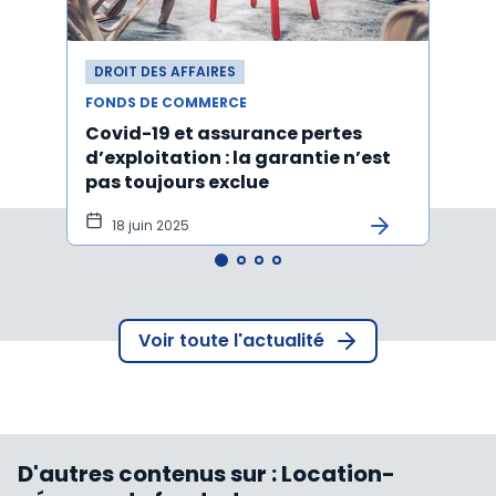
DROIT DES AFFAIRES
DROI
FONDS DE COMMERCE
FONDS
Covid-19 et assurance pertes
Acti
d’exploitation : la garantie n’est
d'un
pas toujours exclue
l'ach
tôt
18 juin 2025
15 
Voir toute l'actualité
D'autres contenus sur :
Location-