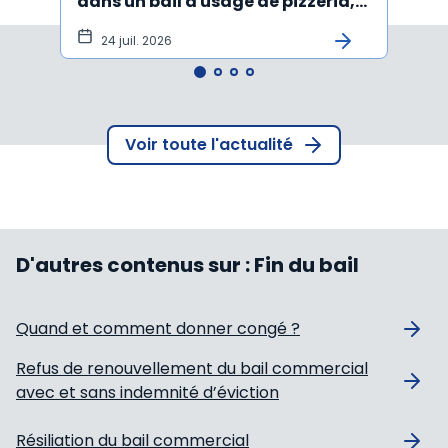
dans un bail à usage de pizzeria,
forma
pâtes, salades
princ
24 juil. 2026
3 j
Voir toute l'actualité
D'autres contenus sur :
Fin du bail
Quand et comment donner congé ?
Refus de renouvellement du bail commercial
avec et sans indemnité d’éviction
Résiliation du bail commercial