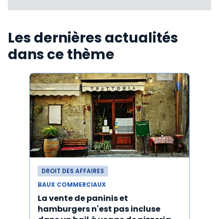
Les dernières actualités
dans ce thème
DROIT DES AFFAIRES
DROI
BAUX COMMERCIAUX
BAUX
La vente de paninis et
L'im
hamburgers n'est pas incluse
non r