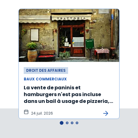
DROIT DES AFFAIRES
DROI
BAUX COMMERCIAUX
BAUX
La vente de paninis et
L'im
hamburgers n'est pas incluse
non r
dans un bail à usage de pizzeria,
forma
pâtes, salades
princ
24 juil. 2026
3 j