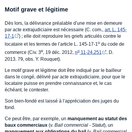
Motif grave et légitime
Dès lors, la délivrance préalable d'une mise en demeure
par acte extrajudiciaire est nécessaire (C. com.,
art. L. 145-
17-1
) ; elle doit reproduire les griefs articulés contre le
o
locataire et les termes de l'article L. 145-17-1
du code de
e
o
commerce (Civ. 3
, 19 déc. 2012,
n
 11-24.251
, D.
2013. 79, obs. Y. Rouquet).
Le motif grave et légitime doit être indiqué par le bailleur
dans le congé, délivré par acte extrajudiciaire, pour que le
locataire puisse en prendre connaissance et, le cas
échéant, le contester.
Son bien-fondé est laissé à l'appréciation des juges du
fond.
Ce peut être, par exemple, un
manquement au statut des
baux commerciaux
(v.
Bail commercial - Statut
), un
manquement aux obligations du bail
(v.
Bail commercial