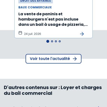
DROIT DES AFFAIRES
DROI
BAUX COMMERCIAUX
BAUX
La vente de paninis et
L'im
hamburgers n'est pas incluse
non r
dans un bail à usage de pizzeria,
forma
pâtes, salades
princ
24 juil. 2026
3 j
Voir toute l'actualité
D'autres contenus sur :
Loyer et charges
du bail commercial