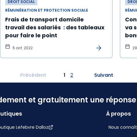
DROIT SOCIAL
DROI
RÉMUNÉRATION ET PROTECTION SOCIALE
RÉMU
Frais de transport domicile
Con
travail des salariés : des tableaux
va s
pour faire le point
bon
5 oct. 2022
29
Précédent
1
2
Suivant
dement et gratuitement une réponse f
utiques
À propos
utique Lefebvre Dalloz
Nous connaît