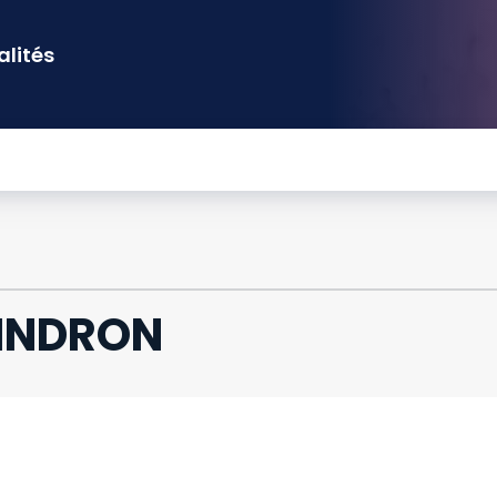
alités
AINDRON