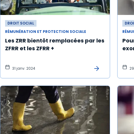
DROIT SOCIAL
DROI
RÉMUNÉRATION ET PROTECTION SOCIALE
RÉMU
Les ZRR bientôt remplacées par les
Pour
ZFRR et les ZFRR +
exon
31 janv. 2024
29