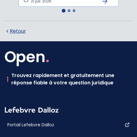
21 juil. 2026
10 
Retour
Trouvez rapidement et gratuitement une
réponse fiable à votre question juridique
Portail Lefebvre Dalloz