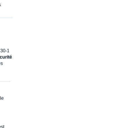
s
130-1
curité
es
le
est