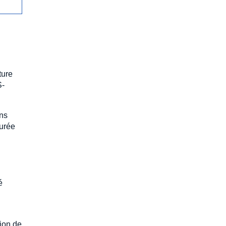
ture
S-
ans
durée
é
ion de