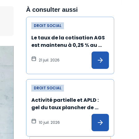
À consulter aussi
DROIT SOCIAL
Le taux de la cotisation AGS 
est maintenu à 0,25 % au 
1er juillet 2026
21 juil. 2026
DROIT SOCIAL
Activité partielle et APLD : 
gel du taux plancher de 
l’allocation versée à 
l'employeur
10 juil. 2026