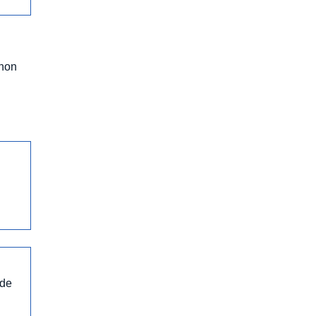
 non
 de