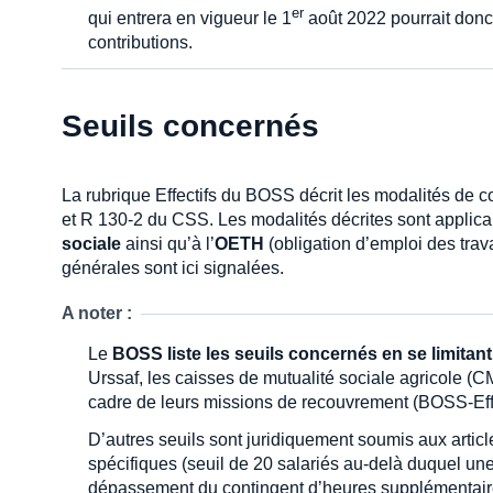
er
qui entrera en vigueur le 1
août 2022 pourrait donc
contributions.
Seuils concernés
La rubrique Effectifs du BOSS décrit les modalités de co
et R 130-2 du CSS. Les modalités décrites sont applic
sociale
ainsi qu’à l’
OETH
(obligation d’emploi des trav
générales sont ici signalées.
A noter :
Le
BOSS liste les seuils concernés en se limitant
Urssaf, les caisses de mutualité sociale agricole (
cadre de leurs missions de recouvrement (BOSS-Eff
D’autres seuils sont juridiquement soumis aux artic
spécifiques (seuil de 20 salariés au-delà duquel un
dépassement du contingent d’heures supplémentaires,