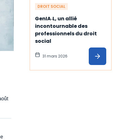
DROIT SOCIAL
GenIA‑L, un allié 
incontournable des 
professionnels du droit 
social
31 mars 2026
oût
ue