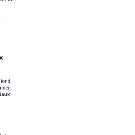
x
 fond,
rnier
 deux