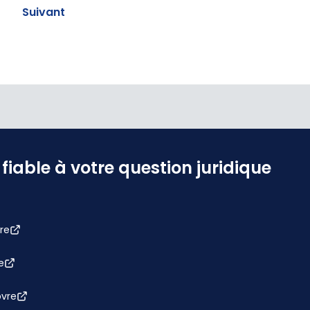
Suivant
iable à votre question juridique
re
e
bvre