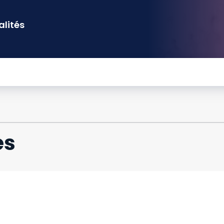
alités
es