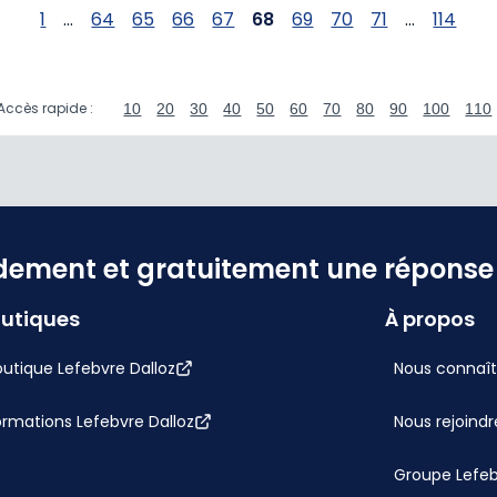
1
...
64
65
66
67
68
69
70
71
...
114
Accès rapide :
10
20
30
40
50
60
70
80
90
100
110
dement et gratuitement une réponse f
utiques
À propos
utique Lefebvre Dalloz
Nous connaît
ormations Lefebvre Dalloz
Nous rejoindr
Groupe Lefe