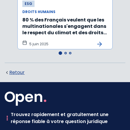
ESG
ESG
DROITS HUMAINS
DROIT
80 % des Français veulent que les
Le r
multinationales s'engagent dans
inter
le respect du climat et des droits
trava
humains
adop
5 juin 2025
20
Retour
Trouvez rapidement et gratuitement une
réponse fiable à votre question juridique