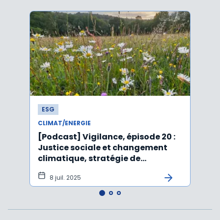
ESG
ESG
CLIMAT/ENERGIE
CLIMA
[Podcast] Vigilance, épisode 20 :
Affai
Justice sociale et changement
rejet
climatique, stratégie de
péru
durabilité, IA et ESG
8 juil. 2025
5 j