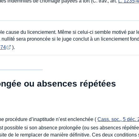
 des indemnités de chômage payées à tort (C. trav., art.
L. 1235-4
table cause du licenciement. Même si celui-ci semble motivé par l
 nullité sera prononcée si le juge conclut à un licenciement fon
074
).
ongée ou absences répétées
ne procédure d’inaptitude n’est enclenchée (
Cass. soc., 5 déc. 
e est possible si son absence prolongée (ou ses absences répété
site de le remplacer de manière définitive. Ces deux conditions 