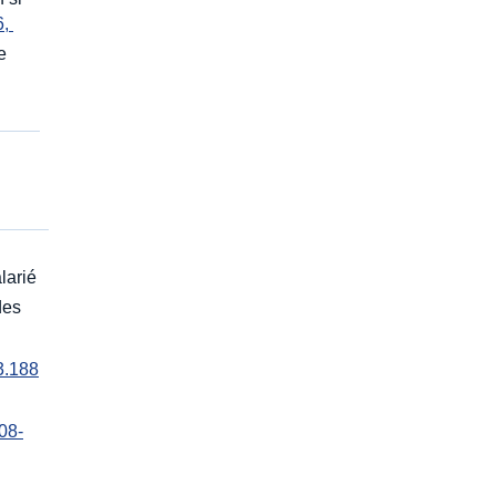
, 
le
larié
 des
3.188
 08-