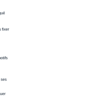
iqué
 fixer
otifs
, ses
quer