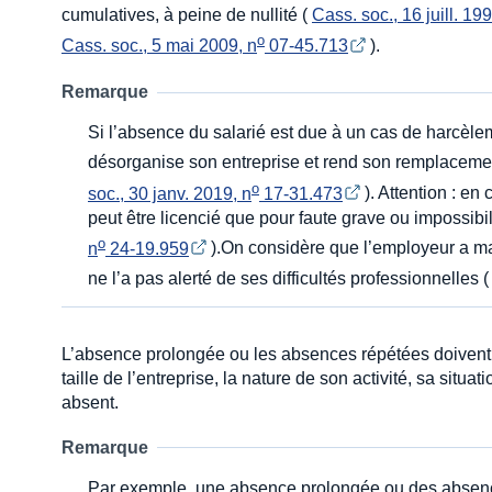
cumulatives, à peine de nullité (
Cass. soc., 16 juill. 199
o
Cass. soc., 5 mai 2009, n
 07-45.713
).
Remarque
Si l’absence du salarié est due à un cas de harcèle
désorganise son entreprise et rend son remplacemen
o
soc., 30 janv. 2019, n
 17-31.473
). Attention : en
peut être licencié que pour faute grave ou impossibili
o
n
 24-19.959
).On considère que l’employeur a man
ne l’a pas alerté de ses difficultés professionnelles 
L’absence prolongée ou les absences répétées doivent d
taille de l’entreprise, la nature de son activité, sa situa
absent.
Remarque
Par exemple, une absence prolongée ou des absence