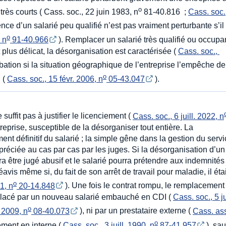
o
 très courts ( Cass. soc., 22 juin 1983, n
81-40.816 ;
Cass. soc.
nce d’un salarié peu qualifié n’est pas vraiment perturbante s’il
o
 n
 91-40.966
). Remplacer un salarié très qualifié ou occupa
plus délicat, la désorganisation est caractérisée (
Cass. soc., 
urbation si la situation géographique de l’entreprise l’empêche d
o
 (
Cass. soc., 15 févr. 2006, n
 05-43.047
).
uffit pas à justifier le licenciement (
Cass. soc., 6 juill. 2022, n
ntreprise, susceptible de la désorganiser tout entière. La
nt définitif du salarié ; la simple gêne dans la gestion du serv
ppréciée au cas par cas par les juges. Si la désorganisation d’un
ra être jugé abusif et le salarié pourra prétendre aux indemnités
vis même si, du fait de son arrêt de travail pour maladie, il étai
o
1, n
 20-14.848
). Une fois le contrat rompu, le remplacemen
e remplacé par un nouveau salarié embauché en CDI (
Cass. soc., 5 j
o
. 2009, n
 08-40.073
), ni par un prestataire externe (
Cass. ass
o
ement en interne (
Cass. soc., 3 juill. 1990, n
 87-41.957
), sau