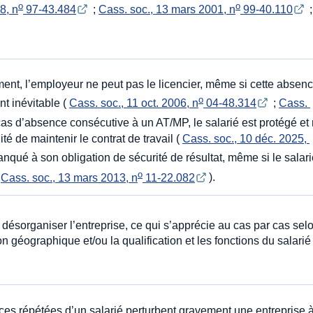
o
o
8, n
 97-43.484
;
Cass. soc., 13 mars 2001, n
 99-40.110
;
ment, l’employeur ne peut pas le licencier, même si cette absen
o
t inévitable (
Cass. soc., 11 oct. 2006, n
 04-48.314
;
Cass. 
 cas d’absence consécutive à un AT/MP, le salarié est protégé et
té de maintenir le contrat de travail (
Cass. soc., 10 déc. 2025, 
qué à son obligation de sécurité de résultat, même si le salar
o
(
Cass. soc., 13 mars 2013, n
 11-22.082
).
ésorganiser l’entreprise, ce qui s’apprécie au cas par cas selo
tion géographique et/ou la qualification et les fonctions du salarié
s répétées d’un salarié perturbent gravement une entreprise 