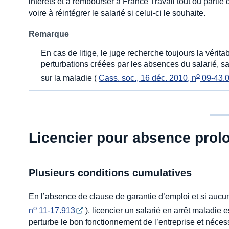
intérêts et à rembourser à France Travail tout ou partie
voire à réintégrer le salarié si celui-ci le souhaite.
Remarque
En cas de litige, le juge recherche toujours la véri
perturbations créées par les absences du salarié, sa
o
sur la maladie (
Cass. soc., 16 déc. 2010, n
 09-43.
Licencier pour absence prol
Plusieurs conditions cumulatives
En l’absence de clause de garantie d’emploi et si aucu
o
n
 11-17.913
), licencier un salarié en arrêt maladi
perturbe le bon fonctionnement de l’entreprise et néces