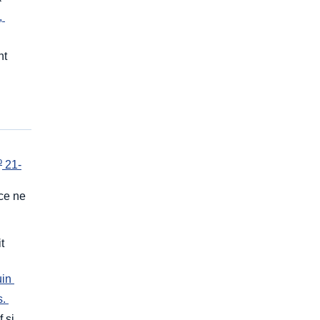
, 
nt
e
o
 21-
ice ne
t
t
uin 
. 
f si