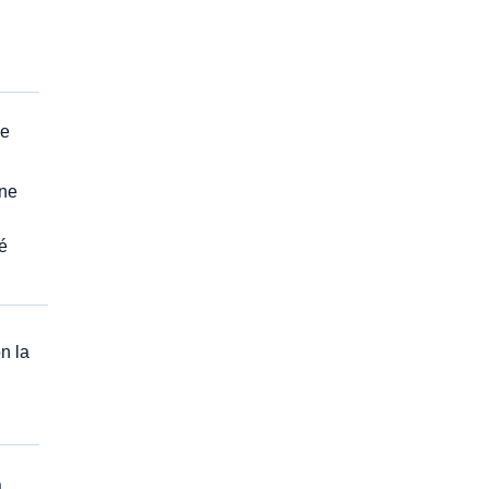
ce
 ne
ié
n la
à