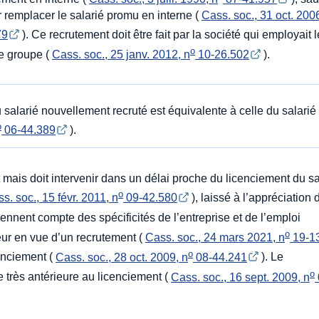
 remplacer le salarié promu en interne (
Cass. soc., 31 oct. 2006
79
). Ce recrutement doit être fait par la société qui employait 
o
me groupe (
Cass. soc., 25 janv. 2012, n
 10-26.502
).
 salarié nouvellement recruté est équivalente à celle du salarié
o
 06-44.389
).
mais doit intervenir dans un délai proche du licenciement du sa
o
s. soc., 15 févr. 2011, n
 09-42.580
), laissé à l’appréciation
tiennent compte des spécificités de l’entreprise et de l’emploi
o
eur en vue d’un recrutement (
Cass. soc., 24 mars 2021, n
 19-1
o
cenciement (
Cass. soc., 28 oct. 2009, n
 08-44.241
). Le
o
 très antérieure au licenciement (
Cass. soc., 16 sept. 2009, n