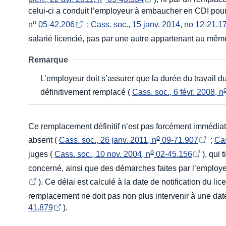
celui-ci a conduit l’employeur à embaucher en CDI pour
o
n
 05-42.206
;
Cass. soc., 15 janv. 2014, no 12-21.1
salarié licencié, pas par une autre appartenant au mê
Remarque
L’employeur doit s’assurer que la durée du travail du
définitivement remplacé (
Cass. soc., 6 févr. 2008, n
Ce remplacement définitif n’est pas forcément immédiat 
o
absent (
Cass. soc., 26 janv. 2011, n
 09-71.907
;
Cas
o
juges (
Cass. soc., 10 nov. 2004, n
 02-45.156
), qui 
concerné, ainsi que des démarches faites par l’employ
). Ce délai est calculé à la date de notification du li
remplacement ne doit pas non plus intervenir à une date
41.879
).