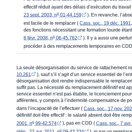
effectif réduit ayant des délais d’exécution du travail
o
23 sept. 2003, n
 01-44.159
). En revanche, l’abse
est facile de le remplacer (
Cass. soc., 19 déc. 1991,
des fonctions nécessitant une formation lourde étant 
o
6 févr. 2008, n
 06-45.762
). Il y a aussi une pert
procéder à des remplacements temporaires en CDD
La seule désorganisation du service de rattachement ne s
10.261
), sauf s’il s’agit d’un service essentiel de l’e
désorganisation doit rendre indispensable le remplaceme
suffit pas. La nécessité du remplacement définitif est a
service essentiel n’est pas établie, le licenciement pour
afférentes, y compris à l’indemnité compensatrice de préa
dans l’incapacité de l’effectuer (
Cass. soc., 17 nov. 202
définitif doit être effectif : le salarié absent doit êtr
o
2001, n
 99-42.574
), pas en CDD (
Cass. soc., 7 avr
o
plén., 22 avr. 2011, n
 09-43.334
), ni par un remplac