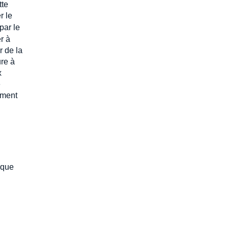
tte
er le
par le
r à
r de la
ure à
x
e
ement
ique