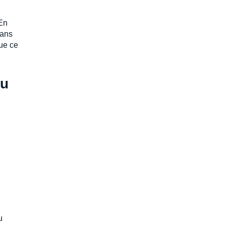
 En
sans
que ce
au
u