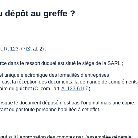
u dépôt au greffe ?
t.
R. 123-77
, al. 2) :
ce dans le ressort duquel est situé le siège de la SARL ;
et unique électronique des formalités d’entreprises
 cas, la réception des documents, la demande de compléments 
aire du guichet (C. com., art.
A. 123-61
).
sque le document déposé n’est pas l’original mais une copie, il
ant ou par toute personne habilitée à cet effet.
 qui suit l’approbation des comptes par l’assemblée générale