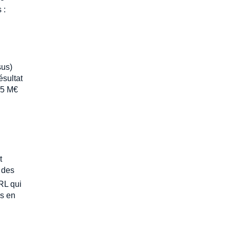
 :
sus)
ésultat
,5 M€
t
 des
RL qui
és en