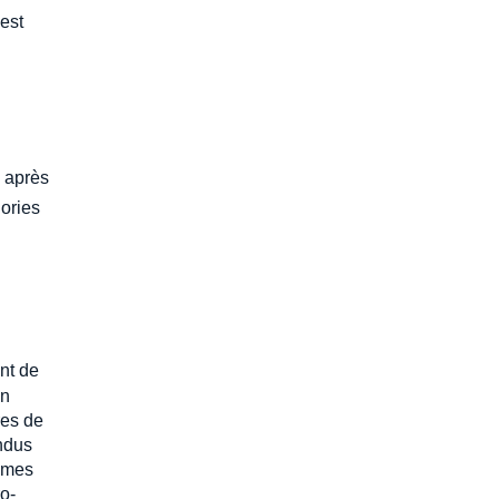
 est
e après
égories
nt de
un
res de
endus
ismes
o-