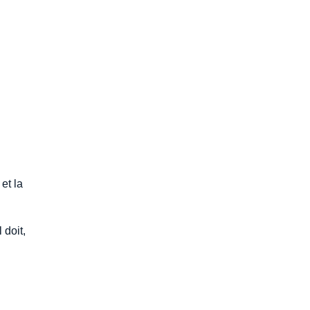
et la
 doit,