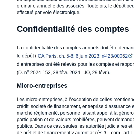
ordinaire annuelle des associés. Toutefois, le dépôt peut
effectué par voie électronique.
Confidentialité des comptes
La confidentialité des comptes annuels doit être demand
o
le dépôt (
CA Paris, ch. 5-8, 6 juin 2023, n
 23/00062
d’entreprises ont été relevés pour les comptes et rappo
o
(D. n
2024-152, 28 févr. 2024 : JO, 29 févr.).
Micro-entreprises
Les micro-entreprises, à l’exception de celles mentionné
crédit, société de financement, entreprise d’assurance et
marché réglementé, personne faisant appel à la générosité
participation et de valeurs mobilières, peuvent demand
publics. Dans ce cas, seules les autorités judiciaires 
de prêt et de financement y auront accès (C. com., art.
L