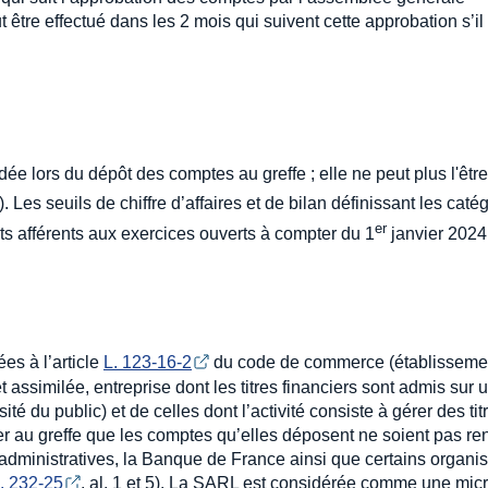
 être effectué dans les 2 mois qui suivent cette approbation s’il
ée lors du dépôt des comptes au greffe ; elle ne peut plus l'êtr
). Les seuils de chiffre d’affaires et de bilan définissant les cat
er
rts afférents aux exercices ouverts à compter du 1
janvier 2024
es à l’article
L. 123-16-2
du code de commerce (établisseme
 assimilée, entreprise dont les titres financiers sont admis sur 
 du public) et de celles dont l’activité consiste à gérer des tit
er au greffe que les comptes qu’elles déposent ne soient pas r
et administratives, la Banque de France ainsi que certains organ
. 232-25
, al. 1 et 5). La SARL est considérée comme une micr