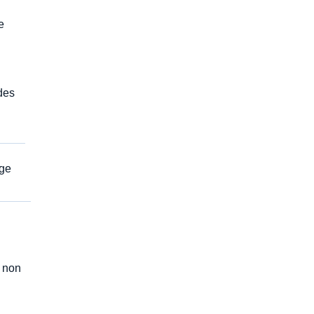
e
des
ège
r non